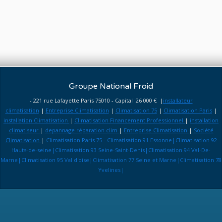
Groupe National Froid
- 221 rue Lafayette Paris 75010 - Capital :26 000 € |
installateur
climatisation
|
Entreprise Climatisation
|
Climatisation 75
|
Climatisation Paris
|
installation Climatisation
|
Climatisation Financement Professionnel
|
installation
climatiseur
|
depannage réparation clim
|
Entreprise Climatisation
|
Société
Climatisation
|
Climatisation Paris 75 - Climatisation 91 Essonne|Climatisation 92
Hauts-de-seine|Climatisation 93 Seine-Saint-Denis|Climatisation 94 Val-De-
Marne|Climatisation 95 Val d'oise|Climatisation 77 Seine et Marne|Climatisation 78
Yvelines|