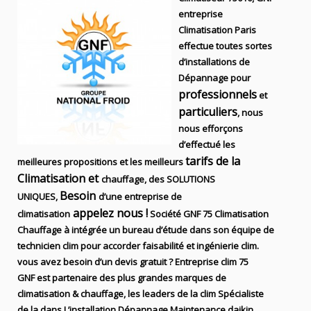
entreprise
Climatisation Paris
effectue toutes sortes
d’installations
de
Dépannage pour
professionnels
et
particuliers
, nous
nous efforçons
d’effectué les
tarifs de la
meilleures propositions et les meilleurs
Climatisation et
chauffage, des SOLUTIONS
Besoin
UNIQUES,
d’une entreprise de
appelez nous !
climatisation
Société
GNF 75
Climatisation
Chauffage
à intégrée un bureau d’étude dans son équipe de
technicien
clim
pour accorder faisabilité et ingénierie
clim
.
vous avez besoin d’un devis gratuit ? Entreprise clim
75
GNF
est partenaire des plus grandes marques de
climatisation & chauffage
, les leaders
de la
clim Spécialiste
de
la dans
L’installation
Dépannage Maintenance daikin,