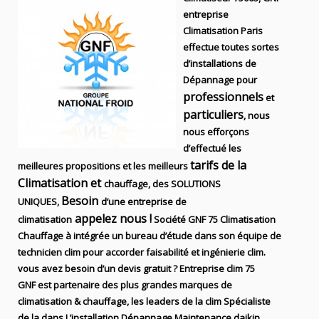
entreprise
Climatisation Paris
effectue toutes sortes
d’installations
de
Dépannage pour
professionnels
et
particuliers
, nous
nous efforçons
d’effectué les
tarifs de la
meilleures propositions et les meilleurs
Climatisation et
chauffage, des SOLUTIONS
Besoin
UNIQUES,
d’une entreprise de
appelez nous !
climatisation
Société
GNF 75
Climatisation
Chauffage
à intégrée un bureau d’étude dans son équipe de
technicien
clim
pour accorder faisabilité et ingénierie
clim
.
vous avez besoin d’un devis gratuit ? Entreprise clim
75
GNF
est partenaire des plus grandes marques de
climatisation & chauffage
, les leaders
de la
clim Spécialiste
de
la dans
L’installation
Dépannage Maintenance daikin,