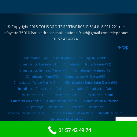
© Copyright 2015 TOUS DROITS RESERVE RCS: B 514 818 921 221 rue
Lafayette 75010 Paris adresse mail: nationalfroid@gmail.com téléphone:
01.57.42.49.74
top
Information Blog
Climatisation & Chauffage Réversible
Climatisation Essonne (91)
Climatisation Hauts-de-seine (92)
Climatisation Seine-et-Marne (77)
Climatisation Yvelines (78)
Climatisation Paris (75)
Climatisation Val-D’oise (95)
Climatisation Val-de-Marne (94)
Climatisation Seine-Saint-Denis (93)
Installateur Climatisation Paris
Installation Climatisation Paris
Climatisation Paris
Climatisation Paris
Climatisation Daikin
Climatisation Carrier
Climatisation Toshiba
Climatisation Mitsubishi
Dépannage Climatisation
Entretien Climatisation
société climatisation paris
Entreprise Climatisation Paris
Installateur clim
installation climatisation
01 57 42 49 74
Voir le profil de National Froid