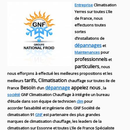
Entreprise
Climatisation
Yerres sur toutes L’ile
de France, nous
effectuons toutes
sortes
d’installations
de
dépannages
et
Maintenances
pour
professionnels
et
particuliers
, nous
nous efforçons à effectué les meilleures propositions et les
tarifs, Climatisation
meilleurs
chauffage sur toutes ile de
Besoin
dépannage
appelez nous
France
d’un
, la
société
GNF
Climatisation Chauffage
à intégrée un bureau
d’étude dans son équipe de technicien
clim
pour
accorder faisabilité et ingénierie
clim
.
GNF
Société de
climatisation 91
GNF
est partenaire des plus grandes
marques de
climatisation chauffage
, les leaders
de la
climatisation sur Essonne et toutes L’ile de France Spécialiste