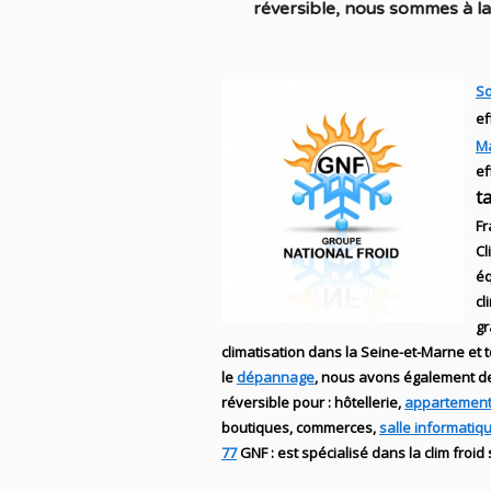
réversible
, nous sommes à la 
So
ef
M
ef
t
Fr
Cl
éq
cl
g
climatisation dans la Seine-et-Marne et t
le
dépannage
, nous avons également 
réversible
pour : hôtellerie,
appartement
boutiques
, commerces,
salle informatiq
77
GNF
:
est
spécialisé
dans la clim
froid