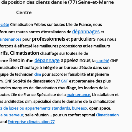
disposition des clients dans
le (77) Seine-et-Marne
Centre
ciété
Climatisation Yèbles sur toutes L’ile de France, nous
dépannages
fectuons toutes sortes d’installations
de
et
professionnels
particuliers
aintenances
pour
et
, nous nous
forçons à effectué les meilleures propositions et les meilleurs
arifs, Climatisation
chauffage sur toutes ile de
Besoin
dépannage
appelez nous
ance
d’un
, la
société
GNF
imatisation Chauffage
à intégrée un bureau d’étude dans son
uipe de technicien
clim
pour accorder faisabilité et ingénierie
im
.
GNF
Société de climatisation 77
GNF
est partenaire des plus
randes marques de
climatisation chauffage
, les leaders
de la
outes L’ile de France Spécialiste de
la
maintenance
, L’installation
et
des
architectes clim,
spécialisé dans le domaine de la
climatisation
s de luxes ou appartements standards
,
bureaux
, open space,
ue ou serveur
, salle réunion… pour un confort optimal
Climatisation
 seul
Entreprise climatisation 77