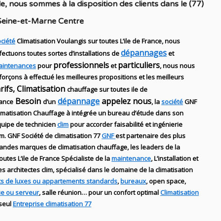
le
, nous sommes à la disposition des clients dans
le (77)
Seine-et-Marne Centre
ciété
Climatisation Voulangis sur toutes L’ile de France, nous
dépannages
fectuons toutes sortes d’installations
de
et
professionnels
particuliers
aintenances
pour
et
, nous nous
forçons à effectué les meilleures propositions et les meilleurs
arifs, Climatisation
chauffage sur toutes ile de
Besoin
dépannage
appelez nous
ance
d’un
, la
société
GNF
imatisation Chauffage
à intégrée un bureau d’étude dans son
uipe de technicien
clim
pour accorder faisabilité et ingénierie
im
.
GNF
Société de climatisation 77
GNF
est partenaire des plus
randes marques de
climatisation chauffage
, les leaders
de la
outes L’ile de France Spécialiste de
la
maintenance
, L’installation
et
des
architectes clim,
spécialisé dans le domaine de la
climatisation
s de luxes ou appartements standards
,
bureaux
, open space,
ue ou serveur
, salle réunion… pour un confort optimal
Climatisation
 seul
Entreprise climatisation 77