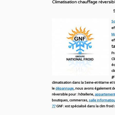
C
limatisation chauffage réversib
So
ef
M
ef
t
Fr
Cl
éq
cl
g
climatisation dans la Seine-et-Marne et t
le
dépannage
, nous avons également 
réversible
pour : hôtellerie,
appartement
boutiques
, commerces,
salle informatiq
77
GNF
:
est
spécialisé
dans la clim
froid