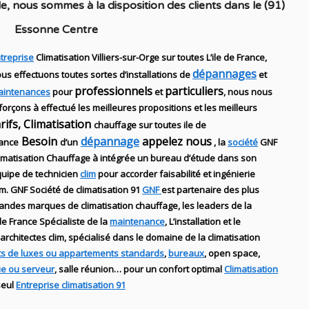
le
, nous sommes à la disposition des clients dans
le (91)
Essonne Centre
treprise
Climatisation Villiers-sur-Orge sur toutes L’ile de France,
dépannages
us effectuons toutes sortes d’installations
de
et
professionnels
particuliers
aintenances
pour
et
, nous nous
forçons à effectué les meilleures propositions et les meilleurs
arifs, Climatisation
chauffage sur toutes ile de
Besoin
dépannage
appelez nous
ance
d’un
, la
société
GNF
imatisation Chauffage
à intégrée un bureau d’étude dans son
uipe de technicien
clim
pour accorder faisabilité et ingénierie
im
.
GNF
Société de climatisation 91
GNF
est partenaire des plus
randes marques de
climatisation chauffage
, les leaders
de la
 de France Spécialiste de
la
maintenance
, L’installation
et le
architectes clim,
spécialisé dans le domaine de la
climatisation
s de luxes ou appartements standards
,
bureaux
, open space,
ue ou serveur
, salle réunion… pour un confort optimal
Climatisation
seul
Entreprise climatisation 91