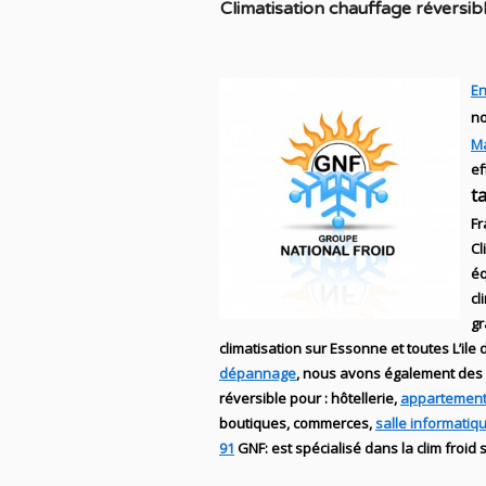
C
limatisation chauffage réversib
En
no
M
ef
t
Fr
Cl
éq
cl
g
climatisation sur Essonne et toutes L’ile
dépannage
, nous avons également des
réversible
pour : hôtellerie,
appartement
boutiques
, commerces,
salle informatiq
91
GNF
:
est
spécialisé
dans la clim
froid 