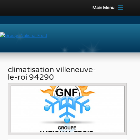
Main Menu
climatisation villeneuve-
le-roi 94290