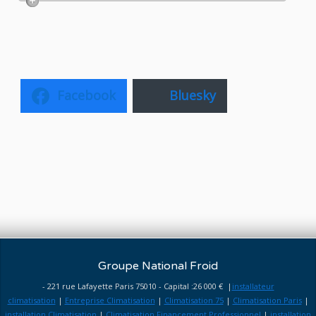
Facebook
Bluesky
Groupe National Froid
- 221 rue Lafayette Paris 75010 - Capital :26 000 € |
installateur
climatisation
|
Entreprise Climatisation
|
Climatisation 75
|
Climatisation Paris
|
installation Climatisation
|
Climatisation Financement Professionnel
|
installation