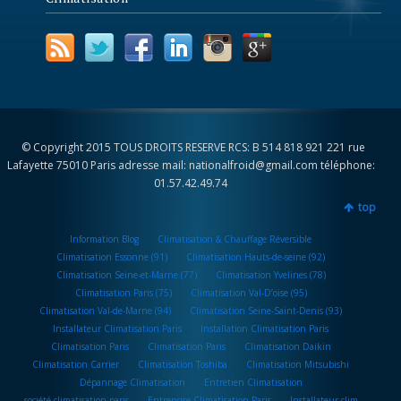
© Copyright 2015 TOUS DROITS RESERVE RCS: B 514 818 921 221 rue
Lafayette 75010 Paris adresse mail: nationalfroid@gmail.com téléphone:
01.57.42.49.74
top
Information Blog
Climatisation & Chauffage Réversible
Climatisation Essonne (91)
Climatisation Hauts-de-seine (92)
Climatisation Seine-et-Marne (77)
Climatisation Yvelines (78)
Climatisation Paris (75)
Climatisation Val-D’oise (95)
Climatisation Val-de-Marne (94)
Climatisation Seine-Saint-Denis (93)
Installateur Climatisation Paris
Installation Climatisation Paris
Climatisation Paris
Climatisation Paris
Climatisation Daikin
Climatisation Carrier
Climatisation Toshiba
Climatisation Mitsubishi
Dépannage Climatisation
Entretien Climatisation
société climatisation paris
Entreprise Climatisation Paris
Installateur clim