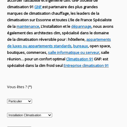
accorder faisabilité et ingénierie
clim
.
GNF
Société de
climatisation 91
GNF
est partenaire des plus grandes
marques de
climatisation chauffage
, les leaders
de la
climatisation sur Essonne et toutes L’ile de France Spécialiste
de
la
maintenance
, L’installation
et le
dépannage
, nous avons
également des
architectes clim,
spécialisé dans le domaine
de la
climatisation réversible
pour : hôtellerie,
appartements
de luxes ou appartements standards
,
bureaux
, open space,
boutiques
, commerces,
salle informatique ou serveur
, salle
réunion… pour un confort optimal
Climatisation 91
GNF
:
est
spécialisé
dans la clim
froid seul
Entreprise climatisation 91
Vous êtes ? (*)