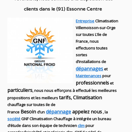
clients dans
le (91) Essonne Centre
Entreprise
Climatisation
Villemoisson-sur-Orge
sur toutes L’ile de
France, nous
effectuons toutes
sortes
d’installations
de
dépannages
et
Maintenances
pour
professionnels
et
particuliers
, nous nous efforçons à effectué les meilleures
tarifs, Climatisation
propositions et les meilleurs
chauffage sur toutes ile de
Besoin
dépannage
appelez nous
France
d’un
, la
société
GNF
Climatisation Chauffage
à intégrée un bureau
d’étude dans son équipe de technicien
clim
pour