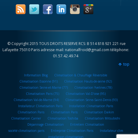
© Copyright 2015 TOUS DROITS RESERVE RCS: B 514 818 921 221 rue
Lafayette 75010 Paris adresse mail: nationalfroid@gmail.com téléphone:
01.57.42.49.74
top
Information Blog
Climatisation & Chauffage Réversible
Climatisation Essonne (91)
Climatisation Hauts-de-seine (92)
Climatisation Seine-et-Marne (77)
Climatisation Yvelines (78)
Climatisation Paris (75)
Climatisation Val-D’oise (95)
Climatisation Val-de-Marne (94)
Climatisation Seine-Saint-Denis (93)
Installateur Climatisation Paris
Installation Climatisation Paris
Climatisation Paris
Climatisation Paris
Climatisation Daikin
Climatisation Carrier
Climatisation Toshiba
Climatisation Mitsubishi
Dépannage Climatisation
Entretien Climatisation
société climatisation paris
Entreprise Climatisation Paris
Installateur clim
installation climatisation