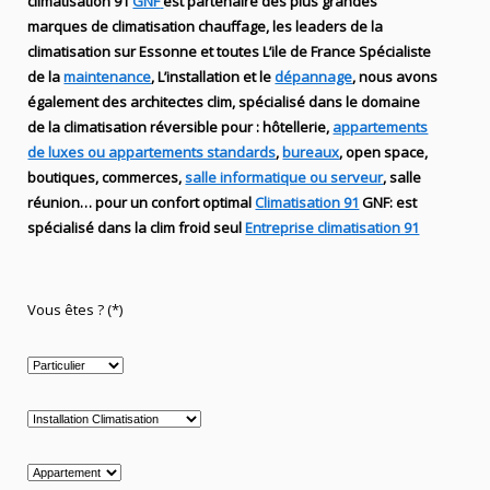
climatisation 91
GNF
est partenaire des plus grandes
marques de
climatisation chauffage
, les leaders
de la
climatisation sur Essonne et toutes L’ile de France Spécialiste
de
la
maintenance
, L’installation
et le
dépannage
, nous avons
également des
architectes clim,
spécialisé dans le domaine
de la
climatisation réversible
pour : hôtellerie,
appartements
de luxes ou appartements standards
,
bureaux
, open space,
boutiques
, commerces,
salle informatique ou serveur
, salle
réunion… pour un confort optimal
Climatisation 91
GNF
:
est
spécialisé
dans la clim
froid seul
Entreprise climatisation 91
Vous êtes ? (*)