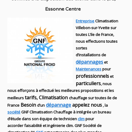
Essonne Centre
Entreprise
Climatisation
Villebon-sur-Yvette sur
toutes L’ile de France,
nous effectuons toutes
sortes
d’installations
de
dépannages
et
Maintenances
pour
professionnels
et
particuliers
, nous
nous efforçons à effectué les meilleures propositions et les
tarifs, Climatisation
meilleurs
chauffage sur toutes ile de
Besoin
dépannage
appelez nous
France
d’un
, la
société
GNF
Climatisation Chauffage
à intégrée un bureau
d’étude dans son équipe de technicien
clim
pour
accorder faisabilité et ingénierie
clim
.
GNF
Société de