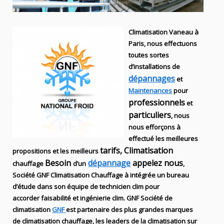
Climatisation Vaneau à
Paris, nous effectuons
toutes sortes
d’installations
de
dépannages
et
Maintenances
pour
professionnels
et
particuliers
, nous
nous efforçons à
effectué les meilleures
tarifs, Climatisation
propositions et les meilleurs
Besoin
dépannage
appelez nous
chauffage
d’un
,
S
ociété
GNF
Climatisation Chauffage
à intégrée un bureau
d’étude dans son équipe de technicien
clim
pour
accorder faisabilité et ingénierie
clim
.
GNF
Société de
climatisation
GNF
est partenaire des plus grandes marques
de
climatisation chauffage
, les leaders
de la
climatisation sur