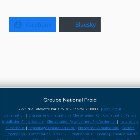
Facebook
Bluesky
Groupe National Froid
- 221 rue Lafayette Paris 75010 - Capital :26 000 € |
installateur
climatisation
|
Entreprise Climatisation
|
Climatisation 75
|
Climatisation Paris
|
installation Climatisation
|
Climatisation Financement Professionnel
|
installation
climatiseur
|
depannage réparation clim
|
Entreprise Climatisation
|
Société
Climatisation
|
Climatisation Paris 75 - Climatisation 91 Essonne|Climatisation 92