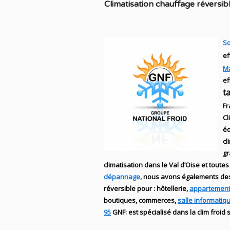
C
limatisation chauffage réversib
So
ef
M
ef
t
Fr
Cl
éq
cl
g
climatisation dans le Val d’Oise et toutes
dépannage
, nous avons égalements d
réversible
pour : hôtellerie,
appartement
boutiques
, commerces,
salle informatiq
95
GNF
:
est
spécialisé
dans la clim
froid 