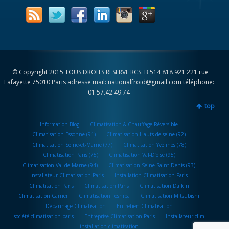
© Copyright 2015 TOUS DROITS RESERVE RCS: B 514 818 921 221 rue
Lafayette 75010 Paris adresse mail: nationalfroid@gmail.com téléphone:
01.57.42.49.74
top
Information Blog
Climatisation & Chauffage Réversible
Climatisation Essonne (91)
Climatisation Hauts-de-seine (92)
Climatisation Seine-et-Marne (77)
Climatisation Yvelines (78)
Climatisation Paris (75)
Climatisation Val-D’oise (95)
Climatisation Val-de-Marne (94)
Climatisation Seine-Saint-Denis (93)
Installateur Climatisation Paris
Installation Climatisation Paris
Climatisation Paris
Climatisation Paris
Climatisation Daikin
Climatisation Carrier
Climatisation Toshiba
Climatisation Mitsubishi
Dépannage Climatisation
Entretien Climatisation
société climatisation paris
Entreprise Climatisation Paris
Installateur clim
installation climatisation