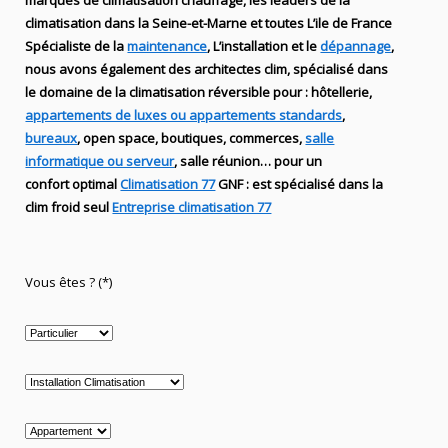
marques de
climatisation chauffage
, les leaders
de la
climatisation dans la Seine-et-Marne et toutes L’ile de France
Spécialiste de
la
maintenance
, L’installation
et le
dépannage
,
nous avons également des
architectes clim,
spécialisé dans
le domaine de la
climatisation réversible
pour : hôtellerie,
appartements de luxes ou appartements standards
,
bureaux
, open space, boutiques
, commerces,
salle
informatique ou serveur
, salle réunion… pour un
confort optimal
Climatisation 77
GNF
:
est
spécialisé
dans la
clim
froid seul
Entreprise climatisation 77
Vous êtes ? (*)