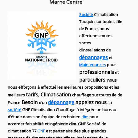
Marne Centre
Société
Climatisation
Touquin sur toutes L’ile
de France, nous
effectuons toutes
sortes
d’installations
de
dépannages
et
Maintenances
pour
professionnels
et
particuliers
, nous
nous efforçons à effectué les meilleures propositions et les
tarifs, Climatisation
meilleurs
chauffage sur toutes ile de
Besoin
dépannage
appelez nous
France
d’un
, la
société
GNF
Climatisation Chauffage
à intégrée un bureau
d’étude dans son équipe de technicien
clim
pour
accorder faisabilité et ingénierie
clim
.
GNF
Société de
climatisation 77
GNF
est partenaire des plus grandes