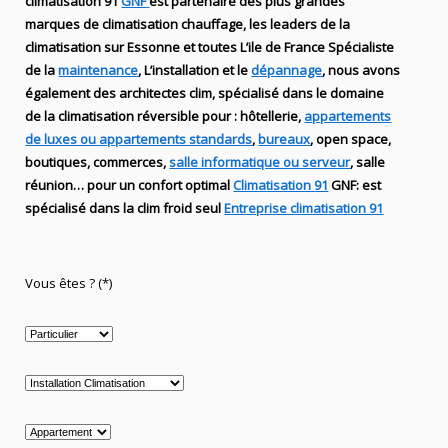
climatisation 91
GNF
est partenaire des plus grandes
marques de
climatisation chauffage
, les leaders
de la
climatisation sur Essonne et toutes L’ile de France Spécialiste
de
la
maintenance
, L’installation
et le
dépannage
, nous avons
également des
architectes clim,
spécialisé dans le domaine
de la
climatisation réversible
pour : hôtellerie,
appartements
de luxes ou appartements standards
,
bureaux
, open space,
boutiques
, commerces,
salle informatique ou serveur
, salle
réunion… pour un confort optimal
Climatisation 91
GNF
:
est
spécialisé
dans la clim
froid seul
Entreprise climatisation 91
Vous êtes ? (*)