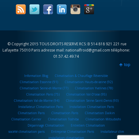
© Copyright 2015 TOUS DROITS RESERVE RCS: B 514 818 921 221 rue
Lafayette 75010 Paris adresse mail: nationalfroid@gmail.com téléphone:
01.57.42.49.74
top
Information Blog
Climatisation & Chauffage Réversible
Climatisation Essonne (91)
Climatisation Hauts-de-seine (92)
Climatisation Seine-et-Marne (77)
Climatisation Yvelines (78)
Climatisation Paris (75)
Climatisation Val-D’oise (95)
Climatisation Val-de-Marne (94)
Climatisation Seine-Saint-Denis (93)
Installateur Climatisation Paris
Installation Climatisation Paris
Climatisation Paris
Climatisation Paris
Climatisation Daikin
Climatisation Carrier
Climatisation Toshiba
Climatisation Mitsubishi
Dépannage Climatisation
Entretien Climatisation
société climatisation paris
Entreprise Climatisation Paris
Installateur clim
installation climatisation