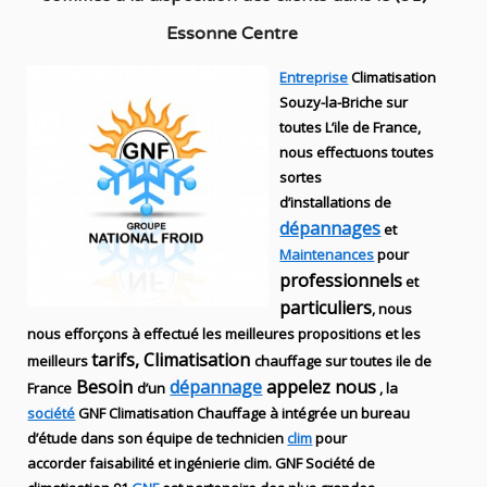
Essonne Centre
Entreprise
Climatisation
Souzy-la-Briche sur
toutes L’ile de France,
nous effectuons toutes
sortes
d’installations
de
dépannages
et
Maintenances
pour
professionnels
et
particuliers
, nous
nous efforçons à effectué les meilleures propositions et les
tarifs, Climatisation
meilleurs
chauffage sur toutes ile de
Besoin
dépannage
appelez nous
France
d’un
, la
société
GNF
Climatisation Chauffage
à intégrée un bureau
d’étude dans son équipe de technicien
clim
pour
accorder faisabilité et ingénierie
clim
.
GNF
Société de