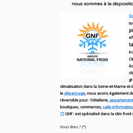
nous sommes à la dispositio
So
to
p
ef
t
Fr
Cl
éq
cl
g
climatisation dans la Seine-et-Marne et t
le
dépannage
, nous avons également 
réversible
pour : hôtellerie,
appartement
boutiques
, commerces,
salle informatiq
77
GNF
:
est
spécialisé
dans la clim
froid
Vous êtes ? (*)