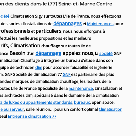
n des clients dans
le (77) Seine-et-Marne Centre
ciété
Climatisation Sigy sur toutes L’ile de France, nous effectuons
dépannages
utes sortes d’installations
de
et
Maintenances
pour
rofessionnels
particuliers
et
, nous nous efforçons à
fectué les meilleures propositions et les meilleurs
arifs, Climatisation
chauffage sur toutes ile de
Besoin
dépannage
appelez nous
ance
d’un
, la
société
GNF
imatisation Chauffage
à intégrée un bureau d’étude dans son
uipe de technicien
clim
pour accorder faisabilité et ingénierie
im
.
GNF
Société de climatisation 77
GNF
est partenaire des plus
randes marques de
climatisation chauffage
, les leaders
de la
outes L’ile de France Spécialiste de
la
maintenance
, L’installation
et
des
architectes clim,
spécialisé dans le domaine de la
climatisation
s de luxes ou appartements standards
,
bureaux
, open space,
ue ou serveur
, salle réunion… pour un confort optimal
Climatisation
 seul
Entreprise climatisation 77