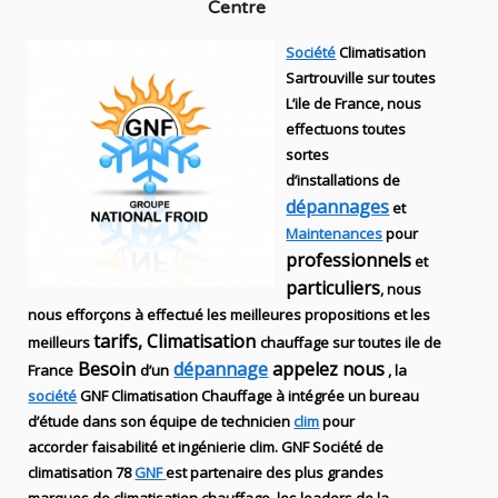
Centre
Société
Climatisation
Sartrouville sur toutes
L’ile de France, nous
effectuons toutes
sortes
d’installations
de
dépannages
et
Maintenances
pour
professionnels
et
particuliers
, nous
nous efforçons à effectué les meilleures propositions et les
tarifs, Climatisation
meilleurs
chauffage sur toutes ile de
Besoin
dépannage
appelez nous
France
d’un
, la
société
GNF
Climatisation Chauffage
à intégrée un bureau
d’étude dans son équipe de technicien
clim
pour
accorder faisabilité et ingénierie
clim
.
GNF
Société de
climatisation 78
GNF
est partenaire des plus grandes