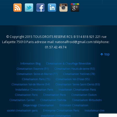
© Copyright 2015 TOUS DROITS RESERVE RCS: B 514 818 921 221 rue
Lafayette 75010 Paris adresse mail: nationalfroid@gmail.com téléphone:
01.57.42.49.74
top
Information Blog
Climatisation & Chauffage Réversible
Climatisation Essonne (91)
Climatisation Hauts-de-seine (92)
Climatisation Seine-et-Marne (77)
Climatisation Yvelines (78)
Climatisation Paris (75)
Climatisation Val-D’oise (95)
Climatisation Val-de-Marne (94)
Climatisation Seine-Saint-Denis (93)
Installateur Climatisation Paris
Installation Climatisation Paris
Climatisation Paris
Climatisation Paris
Climatisation Daikin
Climatisation Carrier
Climatisation Toshiba
Climatisation Mitsubishi
Dépannage Climatisation
Entretien Climatisation
société climatisation paris
Entreprise Climatisation Paris
Installateur clim
installation climatisation