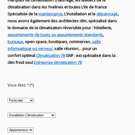
marques de
climatisation chauffage
, les leaders
de la
climatisation dans les Yvelines et toutes L’ile de France
Spécialiste de
la
maintenance
, L’installation
et le
dépannage
,
nous avons également des
architectes clim,
spécialisé dans
le domaine de la
climatisation réversible
pour : hôtellerie,
appartements de luxes ou appartements standards
,
bureaux
, open space, boutiques
, commerces,
salle
informatique ou serveur
, salle réunion… pour un
confort optimal
Climatisation 78
GNF
:
est
spécialisé
dans la
clim
froid seul
Entreprise climatisation 78
Vous êtes ? (*)