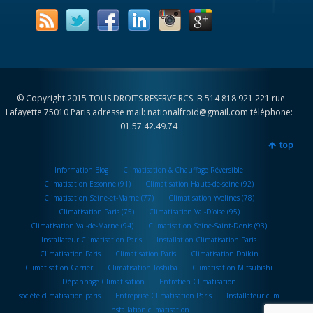
© Copyright 2015 TOUS DROITS RESERVE RCS: B 514 818 921 221 rue
Lafayette 75010 Paris adresse mail: nationalfroid@gmail.com téléphone:
01.57.42.49.74
top
Information Blog
Climatisation & Chauffage Réversible
Climatisation Essonne (91)
Climatisation Hauts-de-seine (92)
Climatisation Seine-et-Marne (77)
Climatisation Yvelines (78)
Climatisation Paris (75)
Climatisation Val-D’oise (95)
Climatisation Val-de-Marne (94)
Climatisation Seine-Saint-Denis (93)
Installateur Climatisation Paris
Installation Climatisation Paris
Climatisation Paris
Climatisation Paris
Climatisation Daikin
Climatisation Carrier
Climatisation Toshiba
Climatisation Mitsubishi
Dépannage Climatisation
Entretien Climatisation
société climatisation paris
Entreprise Climatisation Paris
Installateur clim
installation climatisation