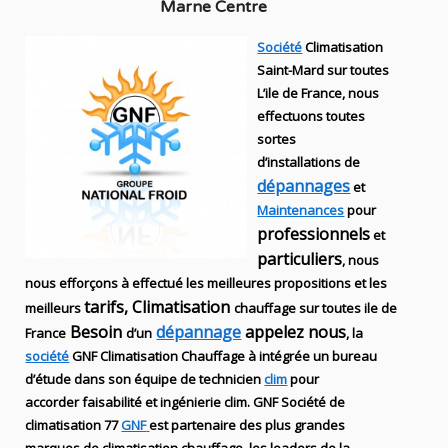
Marne Centre
Société
Climatisation
Saint-Mard sur toutes
L’ile de France, nous
effectuons toutes
sortes
d’installations
de
dépannages
et
Maintenances
pour
professionnels
et
particuliers
, nous
nous efforçons à effectué les meilleures propositions et les
tarifs, Climatisation
meilleurs
chauffage sur toutes ile de
Besoin
dépannage
appelez nous
France
d’un
, la
société
GNF
Climatisation Chauffage
à intégrée un bureau
d’étude dans son équipe de technicien
clim
pour
accorder faisabilité et ingénierie
clim
.
GNF
Société de
climatisation 77
GNF
est partenaire des plus grandes