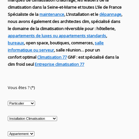
marques de
climatisation chauffage
, les leaders
de la
climatisation dans la Seine-et-Marne et toutes L’ile de France
Spécialiste de
la
maintenance
, L’installation
et le
dépannage
,
nous avons également des
architectes clim,
spécialisé dans
le domaine de la
climatisation réversible
pour : hôtellerie,
appartements de luxes ou appartements standards
,
bureaux
, open space, boutiques
, commerces,
salle
informatique ou serveur
, salle réunion… pour un
confort optimal
Climatisation 77
GNF
:
est
spécialisé
dans la
clim
froid seul
Entreprise climatisation 77
Vous êtes ? (*)