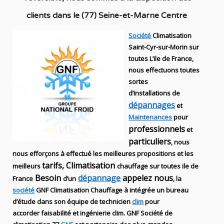
clients dans
le (77) Seine-et-Marne Centre
Société
Climatisation
Saint-Cyr-sur-Morin sur
toutes L’ile de France,
nous effectuons toutes
sortes
d’installations
de
dépannages
et
Maintenances
pour
professionnels
et
particuliers
, nous
nous efforçons à effectué les meilleures propositions et les
tarifs, Climatisation
meilleurs
chauffage sur toutes ile de
Besoin
dépannage
appelez nous
France
d’un
, la
société
GNF
Climatisation Chauffage
à intégrée un bureau
d’étude dans son équipe de technicien
clim
pour
accorder faisabilité et ingénierie
clim
.
GNF
Société de