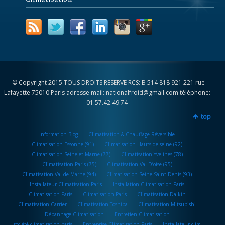
© Copyright 2015 TOUS DROITS RESERVE RCS: B 514 818 921 221 rue
Lafayette 75010 Paris adresse mail: nationalfroid@gmail.com téléphone:
01.57.42.49.74
top
Information Blog
Climatisation & Chauffage Réversible
Climatisation Essonne (91)
Climatisation Hauts-de-seine (92)
Climatisation Seine-et-Marne (77)
Climatisation Yvelines (78)
Climatisation Paris (75)
Climatisation Val-D’oise (95)
Climatisation Val-de-Marne (94)
Climatisation Seine-Saint-Denis (93)
Installateur Climatisation Paris
Installation Climatisation Paris
Climatisation Paris
Climatisation Paris
Climatisation Daikin
Climatisation Carrier
Climatisation Toshiba
Climatisation Mitsubishi
Dépannage Climatisation
Entretien Climatisation
société climatisation paris
Entreprise Climatisation Paris
Installateur clim