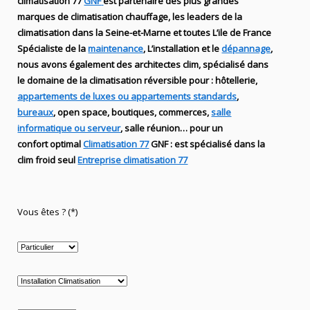
climatisation 77
GNF
est partenaire des plus grandes
marques de
climatisation chauffage
, les leaders
de la
climatisation dans la Seine-et-Marne et toutes L’ile de France
Spécialiste de
la
maintenance
, L’installation
et le
dépannage
,
nous avons également des
architectes clim,
spécialisé dans
le domaine de la
climatisation réversible
pour : hôtellerie,
appartements de luxes ou appartements standards
,
bureaux
, open space, boutiques
, commerces,
salle
informatique ou serveur
, salle réunion… pour un
confort optimal
Climatisation 77
GNF
:
est
spécialisé
dans la
clim
froid seul
Entreprise climatisation 77
Vous êtes ? (*)