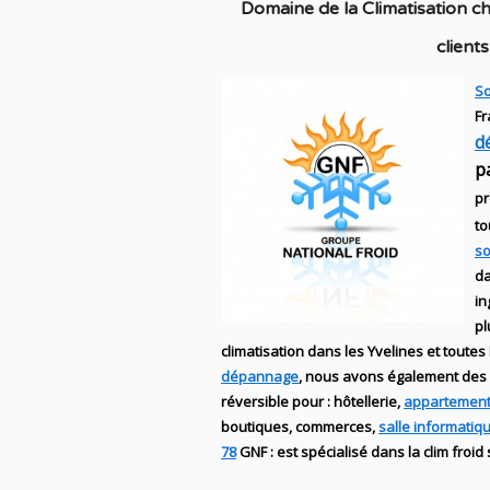
Domaine de la C
limatisation c
client
So
Fr
d
p
pr
to
so
da
in
pl
climatisation dans les Yvelines et toutes 
dépannage
, nous avons également des
réversible
pour : hôtellerie,
appartement
boutiques
, commerces,
salle informatiq
78
GNF
:
est
spécialisé
dans la clim
froid