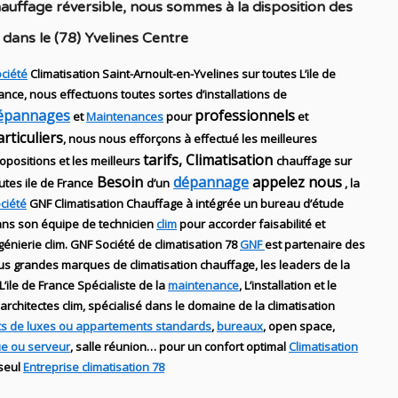
hauffage réversible
, nous sommes à la disposition des
s dans
le (78) Yvelines Centre
ciété
Climatisation Saint-Arnoult-en-Yvelines sur toutes L’ile de
ance, nous effectuons toutes sortes d’installations
de
épannages
professionnels
et
Maintenances
pour
et
articuliers
, nous nous efforçons à effectué les meilleures
tarifs, Climatisation
opositions et les meilleurs
chauffage sur
Besoin
dépannage
appelez nous
utes ile de France
d’un
, la
ciété
GNF
Climatisation Chauffage
à intégrée un bureau d’étude
ns son équipe de technicien
clim
pour accorder faisabilité et
génierie
clim
.
GNF
Société de climatisation 78
GNF
est partenaire des
us grandes marques de
climatisation chauffage
, les leaders
de la
L’ile de France Spécialiste de
la
maintenance
, L’installation
et le
architectes clim,
spécialisé dans le domaine de la
climatisation
s de luxes ou appartements standards
,
bureaux
, open space,
ue ou serveur
, salle réunion… pour un confort optimal
Climatisation
 seul
Entreprise climatisation 78