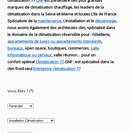
climatisation 77
GNF
est partenaire des plus grandes
marques de
climatisation chauffage
, les leaders
de la
climatisation dans la Seine-et-Marne et toutes L’ile de France
Spécialiste de
la
maintenance
, L’installation
et le
dépannage
,
nous avons également des
architectes clim,
spécialisé dans
le domaine de la
climatisation réversible
pour : hôtellerie,
appartements de luxes ou appartements standards
,
bureaux
, open space, boutiques
, commerces,
salle
informatique ou serveur
, salle réunion… pour un
confort optimal
Climatisation 77
GNF
:
est
spécialisé
dans la
clim
froid seul
Entreprise climatisation 77
Vous êtes ? (*)