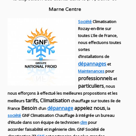
Marne Centre
Société
Climatisation
Rozay-en-Brie sur
toutes L’ile de France,
nous effectuons toutes
sortes
d’installations
de
dépannages
et
Maintenances
pour
professionnels
et
particuliers
, nous
nous efforçons à effectué les meilleures propositions et les
tarifs, Climatisation
meilleurs
chauffage sur toutes ile de
Besoin
dépannage
appelez nous
France
d’un
, la
société
GNF
Climatisation Chauffage
à intégrée un bureau
d’étude dans son équipe de technicien
clim
pour
accorder faisabilité et ingénierie
clim
.
GNF
Société de