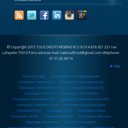
© Copyright 2015 TOUS DROITS RESERVE RCS: B 514 818 921 221 rue
Lafayette 75010 Paris adresse mail: nationalfroid@gmail.com téléphone:
01.57.42.49.74
top
Information Blog
Climatisation & Chauffage Réversible
Climatisation Essonne (91)
Climatisation Hauts-de-seine (92)
Climatisation Seine-et-Marne (77)
Climatisation Yvelines (78)
Climatisation Paris (75)
Climatisation Val-D’oise (95)
Climatisation Val-de-Marne (94)
Climatisation Seine-Saint-Denis (93)
Installateur Climatisation Paris
Installation Climatisation Paris
Climatisation Paris
Climatisation Paris
Climatisation Daikin
Climatisation Carrier
Climatisation Toshiba
Climatisation Mitsubishi
Dépannage Climatisation
Entretien Climatisation
société climatisation paris
Entreprise Climatisation Paris
Installateur clim