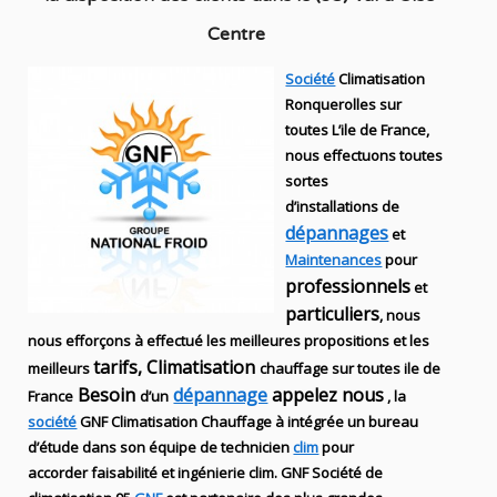
Centre
Société
Climatisation
Ronquerolles sur
toutes L’ile de France,
nous effectuons toutes
sortes
d’installations
de
dépannages
et
Maintenances
pour
professionnels
et
particuliers
, nous
nous efforçons à effectué les meilleures propositions et les
tarifs, Climatisation
meilleurs
chauffage sur toutes ile de
Besoin
dépannage
appelez nous
France
d’un
, la
société
GNF
Climatisation Chauffage
à intégrée un bureau
d’étude dans son équipe de technicien
clim
pour
accorder faisabilité et ingénierie
clim
.
GNF
Société de