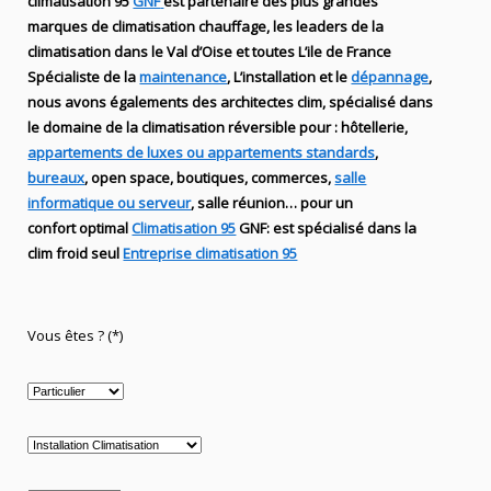
climatisation 95
GNF
est partenaire des plus grandes
marques de
climatisation chauffage
, les leaders
de la
climatisation dans le Val d’Oise et toutes L’ile de France
Spécialiste de
la
maintenance
, L’installation
et le
dépannage
,
nous avons égalements des
architectes clim,
spécialisé dans
le domaine de la
climatisation réversible
pour : hôtellerie,
appartements de luxes ou appartements standards
,
bureaux
, open space, boutiques
, commerces,
salle
informatique ou serveur
, salle réunion… pour un
confort optimal
Climatisation 95
GNF
:
est
spécialisé
dans la
clim
froid seul
Entreprise climatisation 95
Vous êtes ? (*)