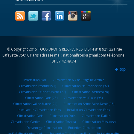
© Copyright 2015 TOUS DROITS RESERVE RCS: B 514 818 921 221 rue
Lafayette 75010 Paris adresse mail: nationalfroid@gmail.com téléphone:
01.57.42.49.74
top
Information Blog
Climatisation & Chauffage Réversible
Climatisation Essonne (91)
Climatisation Hauts-de-seine (92)
Climatisation Seine-et-Marne (77)
Climatisation Yvelines (78)
Climatisation Paris (75)
Climatisation Val-D’oise (95)
Climatisation Val-de-Marne (94)
Climatisation Seine-Saint-Denis (93)
Installateur Climatisation Paris
Installation Climatisation Paris
Climatisation Paris
Climatisation Paris
Climatisation Daikin
Climatisation Carrier
Climatisation Toshiba
Climatisation Mitsubishi
Dépannage Climatisation
Entretien Climatisation
société climatisation paris
Entreprise Climatisation Paris
Installateur clim