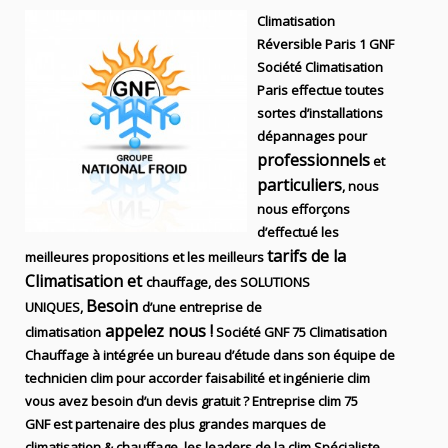
Climatisation
Réversible Paris 1 GNF
Société Climatisation
Paris effectue toutes
sortes d’installations
dépannages pour
professionnels
et
particuliers
, nous
nous efforçons
d’effectué les
tarifs de la
meilleures propositions et les meilleurs
Climatisation et
chauffage, des SOLUTIONS
Besoin
UNIQUES,
d’une entreprise de
appelez nous !
climatisation
Société
GNF 75
Climatisation
Chauffage
à intégrée un bureau d’étude dans son équipe de
technicien
clim
pour accorder faisabilité et ingénierie
clim
vous avez besoin d’un devis gratuit ? Entreprise clim
75
GNF
est partenaire des plus grandes marques de
climatisation & chauffage
, les leaders
de la
clim Spécialiste