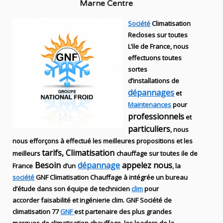
Marne Centre
Société
Climatisation
Recloses sur toutes
L’ile de France, nous
effectuons toutes
sortes
d’installations
de
dépannages
et
Maintenances
pour
professionnels
et
particuliers
, nous
nous efforçons à effectué les meilleures propositions et les
tarifs, Climatisation
meilleurs
chauffage sur toutes ile de
Besoin
dépannage
appelez nous
France
d’un
, la
société
GNF
Climatisation Chauffage
à intégrée un bureau
d’étude dans son équipe de technicien
clim
pour
accorder faisabilité et ingénierie
clim
.
GNF
Société de
climatisation 77
GNF
est partenaire des plus grandes