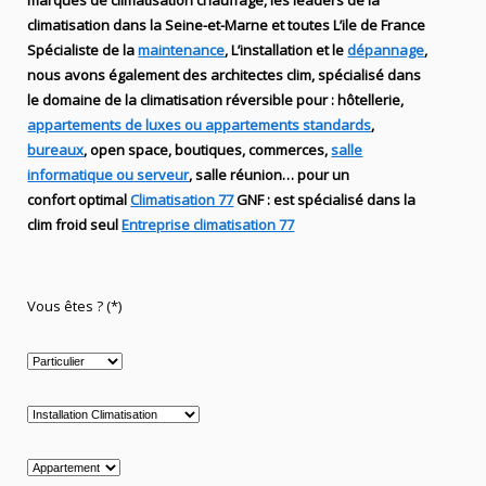
marques de
climatisation chauffage
, les leaders
de la
climatisation dans la Seine-et-Marne et toutes L’ile de France
Spécialiste de
la
maintenance
, L’installation
et le
dépannage
,
nous avons également des
architectes clim,
spécialisé dans
le domaine de la
climatisation réversible
pour : hôtellerie,
appartements de luxes ou appartements standards
,
bureaux
, open space, boutiques
, commerces,
salle
informatique ou serveur
, salle réunion… pour un
confort optimal
Climatisation 77
GNF
:
est
spécialisé
dans la
clim
froid seul
Entreprise climatisation 77
Vous êtes ? (*)