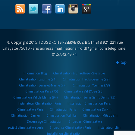
© Copyright 2015 TOUS DROITS RESERVE RCS: B 514 818 921 221 rue
Lafayette 75010 Paris adresse mail: nationalfroid@gmail.com téléphone:
01.57.42.49.74
top
Information Blog
Climatisation & Chauffage Réversible
Climatisation Essonne (91)
Climatisation Hauts-de-seine (92)
Climatisation Seine-et-Marne (77)
Climatisation Yvelines (78)
Climatisation Paris (75)
Climatisation Val-D’oise (95)
Climatisation Val-de-Marne (94)
Climatisation Seine-Saint-Denis (93)
Installateur Climatisation Paris
Installation Climatisation Paris
Climatisation Paris
Climatisation Paris
Climatisation Daikin
Climatisation Carrier
Climatisation Toshiba
Climatisation Mitsubishi
Dépannage Climatisation
Entretien Climatisation
société climatisation paris
Entreprise Climatisation Paris
Installateur clim
installation climatisation