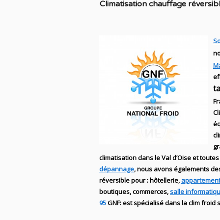
C
limatisation chauffage réversib
So
no
M
ef
t
Fr
Cl
éq
cl
g
climatisation dans le Val d’Oise et toutes
dépannage
, nous avons égalements d
réversible
pour : hôtellerie,
appartement
boutiques
, commerces,
salle informatiq
95
GNF
:
est
spécialisé
dans la clim
froid 