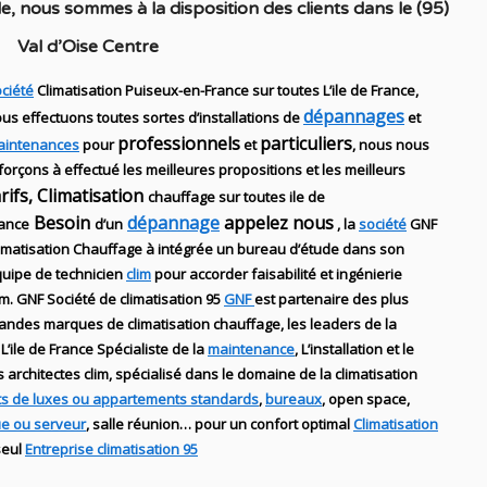
le
, nous sommes à la disposition des clients dans
le (95)
Val d’Oise Centre
ciété
Climatisation Puiseux-en-France sur toutes L’ile de France,
dépannages
us effectuons toutes sortes d’installations
de
et
professionnels
particuliers
aintenances
pour
et
, nous nous
forçons à effectué les meilleures propositions et les meilleurs
arifs, Climatisation
chauffage sur toutes ile de
Besoin
dépannage
appelez nous
ance
d’un
, la
société
GNF
imatisation Chauffage
à intégrée un bureau d’étude dans son
uipe de technicien
clim
pour accorder faisabilité et ingénierie
im
.
GNF
Société de climatisation 95
GNF
est partenaire des plus
randes marques de
climatisation chauffage
, les leaders
de la
 L’ile de France Spécialiste de
la
maintenance
, L’installation
et le
es
architectes clim,
spécialisé dans le domaine de la
climatisation
s de luxes ou appartements standards
,
bureaux
, open space,
ue ou serveur
, salle réunion… pour un confort optimal
Climatisation
seul
Entreprise climatisation 95