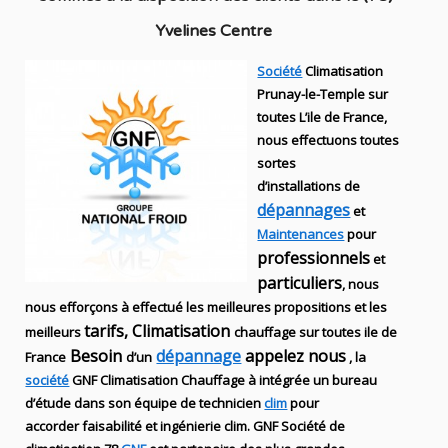
Yvelines Centre
Société
Climatisation
Prunay-le-Temple sur
toutes L’ile de France,
nous effectuons toutes
sortes
d’installations
de
dépannages
et
Maintenances
pour
professionnels
et
particuliers
, nous
nous efforçons à effectué les meilleures propositions et les
tarifs, Climatisation
meilleurs
chauffage sur toutes ile de
Besoin
dépannage
appelez nous
France
d’un
, la
société
GNF
Climatisation Chauffage
à intégrée un bureau
d’étude dans son équipe de technicien
clim
pour
accorder faisabilité et ingénierie
clim
.
GNF
Société de