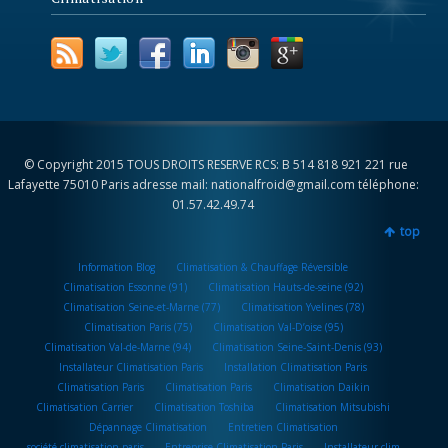
© Copyright 2015 TOUS DROITS RESERVE RCS: B 514 818 921 221 rue
Lafayette 75010 Paris adresse mail: nationalfroid@gmail.com téléphone:
01.57.42.49.74
top
Information Blog
Climatisation & Chauffage Réversible
Climatisation Essonne (91)
Climatisation Hauts-de-seine (92)
Climatisation Seine-et-Marne (77)
Climatisation Yvelines (78)
Climatisation Paris (75)
Climatisation Val-D’oise (95)
Climatisation Val-de-Marne (94)
Climatisation Seine-Saint-Denis (93)
Installateur Climatisation Paris
Installation Climatisation Paris
Climatisation Paris
Climatisation Paris
Climatisation Daikin
Climatisation Carrier
Climatisation Toshiba
Climatisation Mitsubishi
Dépannage Climatisation
Entretien Climatisation
société climatisation paris
Entreprise Climatisation Paris
Installateur clim