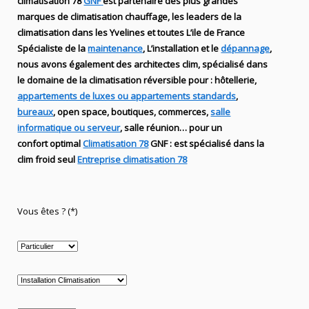
climatisation 78
GNF
est partenaire des plus grandes
marques de
climatisation chauffage
, les leaders
de la
climatisation dans les Yvelines et toutes L’ile de France
Spécialiste de
la
maintenance
, L’installation
et le
dépannage
,
nous avons également des
architectes clim,
spécialisé dans
le domaine de la
climatisation réversible
pour : hôtellerie,
appartements de luxes ou appartements standards
,
bureaux
, open space, boutiques
, commerces,
salle
informatique ou serveur
, salle réunion… pour un
confort optimal
Climatisation 78
GNF
:
est
spécialisé
dans la
clim
froid seul
Entreprise climatisation 78
Vous êtes ? (*)