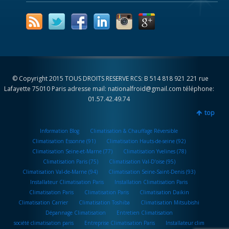
© Copyright 2015 TOUS DROITS RESERVE RCS: B 514 818 921 221 rue
Lafayette 75010 Paris adresse mail: nationalfroid@gmail.com téléphone:
01.57.42.49.74
top
Information Blog
Climatisation & Chauffage Réversible
Climatisation Essonne (91)
Climatisation Hauts-de-seine (92)
Climatisation Seine-et-Marne (77)
Climatisation Yvelines (78)
Climatisation Paris (75)
Climatisation Val-D’oise (95)
Climatisation Val-de-Marne (94)
Climatisation Seine-Saint-Denis (93)
Installateur Climatisation Paris
Installation Climatisation Paris
Climatisation Paris
Climatisation Paris
Climatisation Daikin
Climatisation Carrier
Climatisation Toshiba
Climatisation Mitsubishi
Dépannage Climatisation
Entretien Climatisation
société climatisation paris
Entreprise Climatisation Paris
Installateur clim