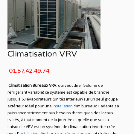
Climatisation VRV
01.57.42.49.74
Climatisation Bureaux VRV
, qui veut dire! (volume de
réfrigérant variable) ce système est capable de branché
jusqu’à 63 évaporateurs (unités intérieur) sur un seul groupe
extérieur idéal pour une
installation
clim bureaux
il adapte sa
puissance strictement aux besoins thermiques des locaux
traités, à tout moment de la journée et quelle que soit la
saison, le
VRV
est un système de
climatisation
inverter crée
pour l’
installation clim bureaux
très performant
et réalise des