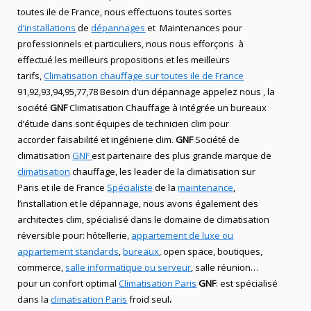
toutes ile de France, nous effectuons toutes sortes
d’installations
de
dépannages
et Maintenances
pour
professionnels
et
particuliers
, nous nous efforçons à
effectué les meilleurs propositions et les meilleurs
tarifs,
Climatisation chauffage sur toutes ile de France
91,92,93,94,95,77,78 Besoin
d’un
dépannage appelez nous
, la
société
GNF
Climatisation Chauffage
à intégrée un bureaux
d’étude dans sont équipes de technicien
clim
pour
accorder faisabilité et ingénierie
clim
.
GNF
Société de
climatisation
GNF
est partenaire des plus grande marque de
climatisation
chauffage
, les leader
de la
climatisation sur
Paris et ile de France
Spécialiste
de
la
maintenance
,
l’installation
et le
dépannage
, nous avons également des
architectes clim,
spécialisé dans le domaine de
climatisation
réversible
pour: hôtellerie,
appartement de luxe ou
appartement standards
,
bureaux
, open space, boutiques
,
commerce,
salle informatique ou serveur
, salle réunion…
pour un confort optimal
Climatisation Paris
GNF
:
est
spécialisé
dans la
climatisation Paris
froid seul
.