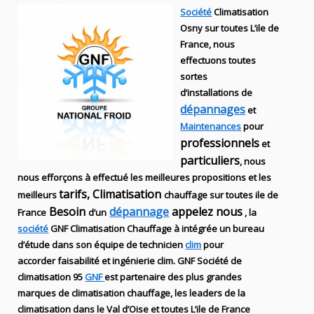
Société
Climatisation
Osny sur toutes L’ile de
France, nous
effectuons toutes
sortes
d’installations
de
dépannages
et
Maintenances
pour
professionnels
et
particuliers
, nous
nous efforçons à effectué les meilleures propositions et les
tarifs, Climatisation
meilleurs
chauffage sur toutes ile de
Besoin
dépannage
appelez nous
France
d’un
, la
société
GNF
Climatisation Chauffage
à intégrée un bureau
d’étude dans son équipe de technicien
clim
pour
accorder faisabilité et ingénierie
clim
.
GNF
Société de
climatisation 95
GNF
est partenaire des plus grandes
marques de
climatisation chauffage
, les leaders
de la
climatisation dans le Val d’Oise et toutes L’ile de France