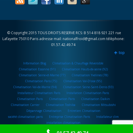
© Copyright 2015 TOUS DROITS RESERVE RCS: B 514 818 921 221 rue
Lafayette 75010 Paris adresse mail: nationalfroid@gmail.com téléphone:
01.57.42.49.74
top
Information Blog
Climatisation & Chauffage Réversible
Climatisation Essonne (91)
Climatisation Hauts-de-seine (92)
Climatisation Seine-et-Marne (77)
Climatisation Yvelines (78)
Climatisation Paris (75)
Climatisation Val-D’oise (95)
Climatisation Val-de-Marne (94)
Climatisation Seine-Saint-Denis (93)
Installateur Climatisation Paris
Installation Climatisation Paris
Climatisation Paris
Climatisation Paris
Climatisation Daikin
Climatisation Carrier
Climatisation Toshiba
Climatisation Mitsubishi
Dépannage Climatisation
Entretien Climatisation
société climatisation paris
Entreprise Climatisation Paris
Installateur clim
installation climatisation