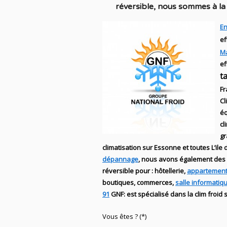
réversible
, nous sommes à la 
En
ef
M
ef
t
Fr
Cl
éq
cl
g
climatisation sur Essonne et toutes L’ile
dépannage
, nous avons également des
réversible
pour : hôtellerie,
appartement
boutiques
, commerces,
salle informatiq
91
GNF
:
est
spécialisé
dans la clim
froid 
Vous êtes ? (*)