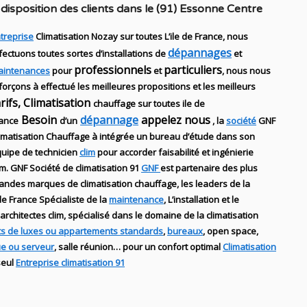
disposition des clients dans
le (91) Essonne Centre
treprise
Climatisation Nozay sur toutes L’ile de France, nous
dépannages
fectuons toutes sortes d’installations
de
et
professionnels
particuliers
aintenances
pour
et
, nous nous
forçons à effectué les meilleures propositions et les meilleurs
arifs, Climatisation
chauffage sur toutes ile de
Besoin
dépannage
appelez nous
ance
d’un
, la
société
GNF
imatisation Chauffage
à intégrée un bureau d’étude dans son
uipe de technicien
clim
pour accorder faisabilité et ingénierie
im
.
GNF
Société de climatisation 91
GNF
est partenaire des plus
randes marques de
climatisation chauffage
, les leaders
de la
 de France Spécialiste de
la
maintenance
, L’installation
et le
architectes clim,
spécialisé dans le domaine de la
climatisation
s de luxes ou appartements standards
,
bureaux
, open space,
ue ou serveur
, salle réunion… pour un confort optimal
Climatisation
seul
Entreprise climatisation 91