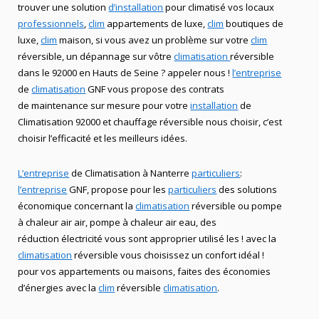
trouver une solution
d’installation
pour climatisé vos locaux
professionnels
,
clim
appartements de luxe,
clim
boutiques de
luxe,
clim
maison, si vous avez un problème sur votre
clim
réversible, un dépannage sur vôtre
climatisation
réversible
dans le 92000 en Hauts de Seine ? appeler nous !
l’entreprise
de
climatisation
GNF vous propose des contrats
de maintenance sur mesure pour votre
installation
de
Climatisation 92000 et chauffage réversible nous choisir, c’est
choisir l’efficacité et les meilleurs idées.
L’entreprise
de Climatisation à Nanterre
particuliers
:
l’entreprise
GNF, propose pour les
particuliers
des solutions
économique concernant la
climatisation
réversible ou pompe
à chaleur air air, pompe à chaleur air eau, des
réduction électricité vous sont approprier utilisé les ! avec la
climatisation
réversible vous choisissez un confort idéal !
pour vos appartements ou maisons, faites des économies
d’énergies avec la
clim
réversible
climatisation
.