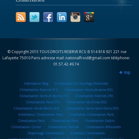
© Copyright 2015 TOUS DROITS RESERVE RCS: B 514 818 921 221 rue
Lafayette 75010 Paris adresse mail: nationalfroid@gmail.com téléphone:
01.57.42.49.74
top
Information Blog
Climatisation & Chauffage Réversible
Climatisation Essonne (91)
Climatisation Hauts-de-seine (92)
Climatisation Seine-et-Marne (77)
Climatisation Yvelines (78)
Climatisation Paris (75)
Climatisation Val-D’oise (95)
Climatisation Val-de-Marne (94)
Climatisation Seine-Saint-Denis (93)
Installateur Climatisation Paris
Installation Climatisation Paris
Climatisation Paris
Climatisation Paris
Climatisation Daikin
Climatisation Carrier
Climatisation Toshiba
Climatisation Mitsubishi
Dépannage Climatisation
Entretien Climatisation