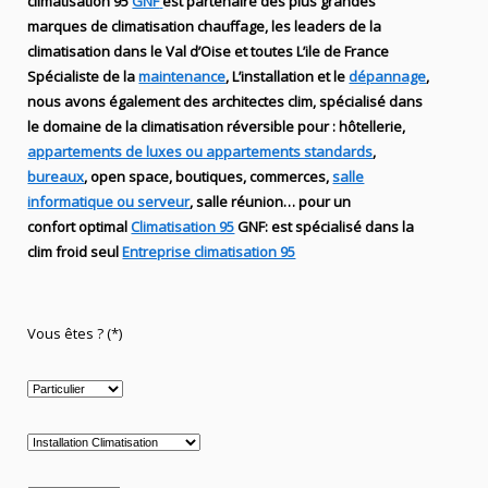
climatisation 95
GNF
est partenaire des plus grandes
marques de
climatisation chauffage
, les leaders
de la
climatisation dans le Val d’Oise et toutes L’ile de France
Spécialiste de
la
maintenance
, L’installation
et le
dépannage
,
nous avons également des
architectes clim,
spécialisé dans
le domaine de la
climatisation réversible
pour : hôtellerie,
appartements de luxes ou appartements standards
,
bureaux
, open space, boutiques
, commerces,
salle
informatique ou serveur
, salle réunion… pour un
confort optimal
Climatisation 95
GNF
:
est
spécialisé
dans la
clim
froid seul
Entreprise climatisation 95
Vous êtes ? (*)