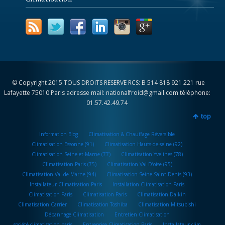
© Copyright 2015 TOUS DROITS RESERVE RCS: B 514 818 921 221 rue
Lafayette 75010 Paris adresse mail: nationalfroid@gmail.com téléphone:
01.57.42.49.74
top
Information Blog
Climatisation & Chauffage Réversible
Climatisation Essonne (91)
Climatisation Hauts-de-seine (92)
Climatisation Seine-et-Marne (77)
Climatisation Yvelines (78)
Climatisation Paris (75)
Climatisation Val-D’oise (95)
Climatisation Val-de-Marne (94)
Climatisation Seine-Saint-Denis (93)
Installateur Climatisation Paris
Installation Climatisation Paris
Climatisation Paris
Climatisation Paris
Climatisation Daikin
Climatisation Carrier
Climatisation Toshiba
Climatisation Mitsubishi
Dépannage Climatisation
Entretien Climatisation
société climatisation paris
Entreprise Climatisation Paris
Installateur clim