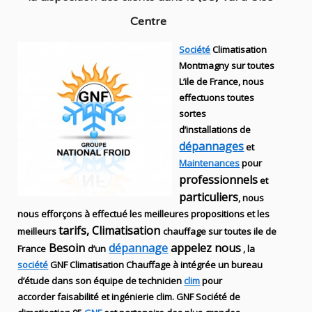
Centre
Société
Climatisation
Montmagny sur toutes
L’ile de France, nous
effectuons toutes
sortes
d’installations
de
dépannages
et
Maintenances
pour
professionnels
et
particuliers
, nous
nous efforçons à effectué les meilleures propositions et les
tarifs, Climatisation
meilleurs
chauffage sur toutes ile de
Besoin
dépannage
appelez nous
France
d’un
, la
société
GNF
Climatisation Chauffage
à intégrée un bureau
d’étude dans son équipe de technicien
clim
pour
accorder faisabilité et ingénierie
clim
.
GNF
Société de