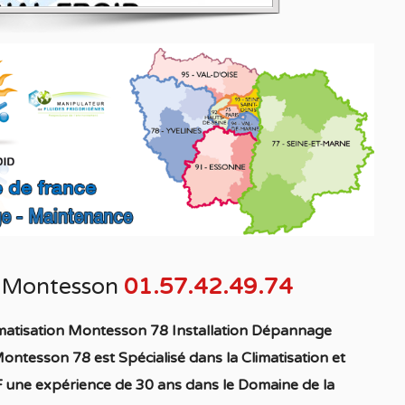
n Montesson
01.57.42.49.74
imatisation Montesson 78
Ins
tallation
Dépannage
 Montesson 78
est S
pécialisé
dans la C
limatisation
et
 une expérience de 30 ans dans le Domaine de la