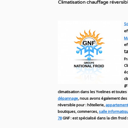
C
limatisation chauffage réversib
So
ef
M
ef
t
Fr
Cl
éq
cl
g
climatisation dans les Yvelines et toutes 
dépannage
, nous avons également des
réversible
pour : hôtellerie,
appartement
boutiques
, commerces,
salle informatiq
78
GNF
:
est
spécialisé
dans la clim
froid