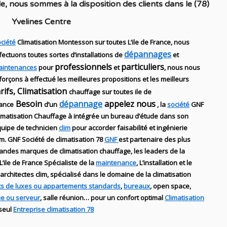
le
, nous sommes à la disposition des clients dans
le (78)
Yvelines Centre
ciété
Climatisation Montesson sur toutes L’ile de France, nous
dépannages
fectuons toutes sortes d’installations
de
et
professionnels
particuliers
aintenances
pour
et
, nous nous
forçons à effectué les meilleures propositions et les meilleurs
arifs, Climatisation
chauffage sur toutes ile de
Besoin
dépannage
appelez nous
ance
d’un
, la
société
GNF
imatisation Chauffage
à intégrée un bureau d’étude dans son
uipe de technicien
clim
pour accorder faisabilité et ingénierie
im
.
GNF
Société de climatisation 78
GNF
est partenaire des plus
randes marques de
climatisation chauffage
, les leaders
de la
L’ile de France Spécialiste de
la
maintenance
, L’installation
et le
architectes clim,
spécialisé dans le domaine de la
climatisation
s de luxes ou appartements standards
,
bureaux
, open space,
ue ou serveur
, salle réunion… pour un confort optimal
Climatisation
 seul
Entreprise climatisation 78