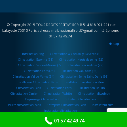
© Copyright 2015 TOUS DROITS RESERVE RCS: B 514 818 921 221 rue
Lafayette 75010 Paris adresse mail: nationalfroid@gmail.com téléphone:
01.57.42.49.74
top
Information Blog
Climatisation & Chauffage Réversible
Climatisation Essonne (91)
Climatisation Hauts-de-seine (92)
Climatisation Seine-et-Marne (77)
Climatisation Yvelines (78)
Climatisation Paris (75)
Climatisation Val-D’oise (95)
Climatisation Val-de-Marne (94)
Climatisation Seine-Saint-Denis (93)
Installateur Climatisation Paris
Installation Climatisation Paris
Climatisation Paris
Climatisation Paris
Climatisation Daikin
Climatisation Carrier
Climatisation Toshiba
Climatisation Mitsubishi
Dépannage Climatisation
Entretien Climatisation
société climatisation paris
Entreprise Climatisation Paris
Installateur clim
installation climatisation
01 57 42 49 74
Voir le profil de National Froid