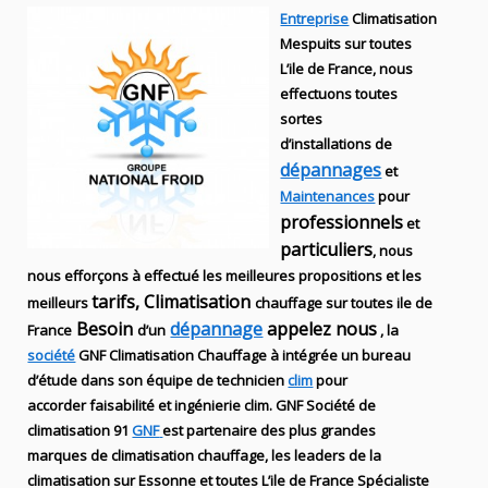
Entreprise
Climatisation
Mespuits sur toutes
L’ile de France, nous
effectuons toutes
sortes
d’installations
de
dépannages
et
Maintenances
pour
professionnels
et
particuliers
, nous
nous efforçons à effectué les meilleures propositions et les
tarifs, Climatisation
meilleurs
chauffage sur toutes ile de
Besoin
dépannage
appelez nous
France
d’un
, la
société
GNF
Climatisation Chauffage
à intégrée un bureau
d’étude dans son équipe de technicien
clim
pour
accorder faisabilité et ingénierie
clim
.
GNF
Société de
climatisation 91
GNF
est partenaire des plus grandes
marques de
climatisation chauffage
, les leaders
de la
climatisation sur Essonne et toutes L’ile de France Spécialiste