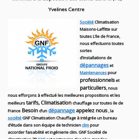
Yvelines Centre
Société
Climatisation
Maisons-Laffitte sur
toutes L’ile de France,
nous effectuons toutes
sortes
d’installations
de
dépannages
et
Maintenances
pour
professionnels
et
particuliers
, nous
nous efforçons à effectué les meilleures propositions et les
tarifs, Climatisation
meilleurs
chauffage sur toutes ile de
Besoin
dépannage
appelez nous
France
d’un
, la
société
GNF
Climatisation Chauffage
à intégrée un bureau
d’étude dans son équipe de technicien
clim
pour
accorder faisabilité et ingénierie
clim
.
GNF
Société de