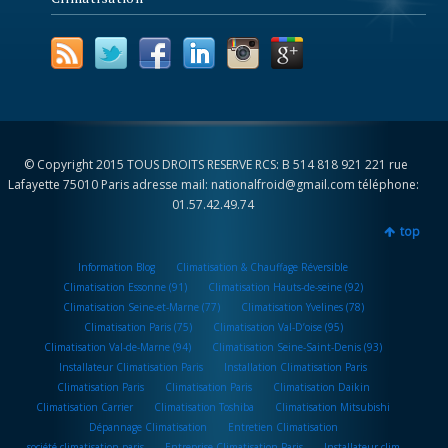
© Copyright 2015 TOUS DROITS RESERVE RCS: B 514 818 921 221 rue
Lafayette 75010 Paris adresse mail: nationalfroid@gmail.com téléphone:
01.57.42.49.74
top
Information Blog
Climatisation & Chauffage Réversible
Climatisation Essonne (91)
Climatisation Hauts-de-seine (92)
Climatisation Seine-et-Marne (77)
Climatisation Yvelines (78)
Climatisation Paris (75)
Climatisation Val-D’oise (95)
Climatisation Val-de-Marne (94)
Climatisation Seine-Saint-Denis (93)
Installateur Climatisation Paris
Installation Climatisation Paris
Climatisation Paris
Climatisation Paris
Climatisation Daikin
Climatisation Carrier
Climatisation Toshiba
Climatisation Mitsubishi
Dépannage Climatisation
Entretien Climatisation
société climatisation paris
Entreprise Climatisation Paris
Installateur clim