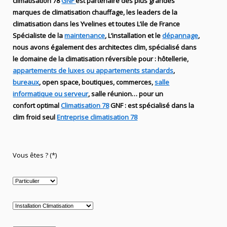
climatisation 78
GNF
est partenaire des plus grandes
marques de
climatisation chauffage
, les leaders
de la
climatisation dans les Yvelines et toutes L’ile de France
Spécialiste de
la
maintenance
, L’installation
et le
dépannage
,
nous avons également des
architectes clim,
spécialisé dans
le domaine de la
climatisation réversible
pour : hôtellerie,
appartements de luxes ou appartements standards
,
bureaux
, open space, boutiques
, commerces,
salle
informatique ou serveur
, salle réunion… pour un
confort optimal
Climatisation 78
GNF
:
est
spécialisé
dans la
clim
froid seul
Entreprise climatisation 78
Vous êtes ? (*)