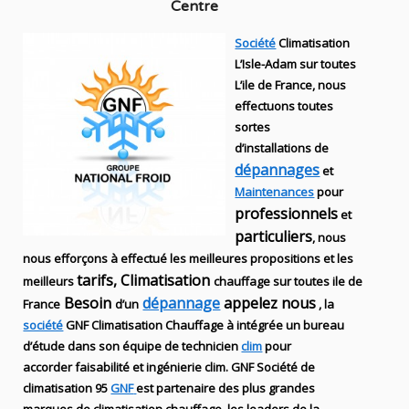
Centre
Société
Climatisation
L’Isle-Adam sur toutes
L’ile de France, nous
effectuons toutes
sortes
d’installations
de
dépannages
et
Maintenances
pour
professionnels
et
particuliers
, nous
nous efforçons à effectué les meilleures propositions et les
tarifs, Climatisation
meilleurs
chauffage sur toutes ile de
Besoin
dépannage
appelez nous
France
d’un
, la
société
GNF
Climatisation Chauffage
à intégrée un bureau
d’étude dans son équipe de technicien
clim
pour
accorder faisabilité et ingénierie
clim
.
GNF
Société de
climatisation 95
GNF
est partenaire des plus grandes