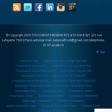
© Copyright 2015 TOUS DROITS RESERVE RCS: B 514 818 921 221 rue
Lafayette 75010 Paris adresse mail: nationalfroid@gmail.com téléphone:
01.57.42.49.74
top
Information Blog
Climatisation & Chauffage Réversible
Climatisation Essonne (91)
Climatisation Hauts-de-seine (92)
Climatisation Seine-et-Marne (77)
Climatisation Yvelines (78)
Climatisation Paris (75)
Climatisation Val-D’oise (95)
Climatisation Val-de-Marne (94)
Climatisation Seine-Saint-Denis (93)
Installateur Climatisation Paris
Installation Climatisation Paris
Climatisation Paris
Climatisation Paris
Climatisation Daikin
Climatisation Carrier
Climatisation Toshiba
Climatisation Mitsubishi
Dépannage Climatisation
Entretien Climatisation
société climatisation paris
Entreprise Climatisation Paris
Installateur clim
installation climatisation