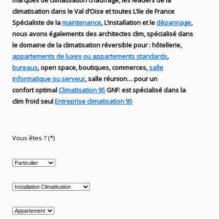
marques de
climatisation chauffage
, les leaders
de la
climatisation dans le Val d’Oise et toutes L’ile de France
Spécialiste de
la
maintenance
, L’installation
et le
dépannage
,
nous avons égalements des
architectes clim,
spécialisé dans
le domaine de la
climatisation réversible
pour : hôtellerie,
appartements de luxes ou appartements standards
,
bureaux
, open space, boutiques
, commerces,
salle
informatique ou serveur
, salle réunion… pour un
confort optimal
Climatisation 95
GNF
:
est
spécialisé
dans la
clim
froid seul
Entreprise climatisation 95
Vous êtes ? (*)