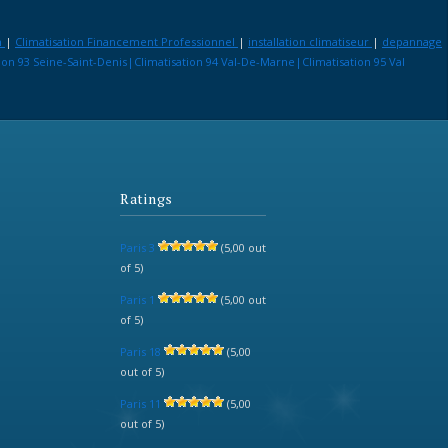
n
|
Climatisation Financement Professionnel
|
installation climatiseur
|
depannage
tion 93 Seine-Saint-Denis|Climatisation 94 Val-De-Marne|Climatisation 95 Val
Ratings
Paris 3
(5,00 out
of 5)
Paris 1
(5,00 out
of 5)
Paris 18
(5,00
out of 5)
Paris 11
(5,00
out of 5)