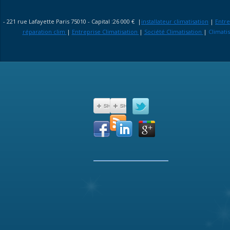
- 221 rue Lafayette Paris 75010 - Capital :26 000 € |
installateur climatisation
|
Entre
réparation clim
|
Entreprise Climatisation
|
Société Climatisation
|
Climati