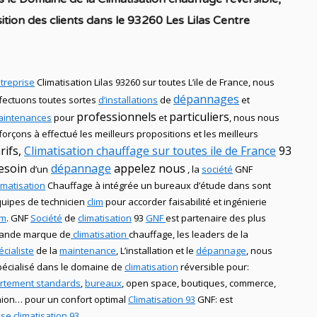
tion des clients dans
le 93260 Les Lilas Centre
treprise
Climatisation Lilas 93260 sur toutes L’ile de France, nous
dépannages
fectuons toutes sortes
d’installations
de
et
professionnels
particuliers
aintenances
pour
et
, nous nous
forçons à effectué les meilleurs propositions et les meilleurs
rifs,
Climatisation
chauffage sur toutes ile de France
93
esoin
dépannage
appelez nous
d’un
, la
société
GNF
imatisation
Chauffage
à intégrée un bureaux d’étude dans sont
uipes de technicien
clim
pour accorder faisabilité et ingénierie
im
.
GNF
Société
de
climatisation
93
GNF
est partenaire des plus
rande marque de
climatisation
chauffage
, les leaders
de la
cialiste
de
la
maintenance
, L’installation
et le
dépannage
, nous
écialisé dans le domaine de
climatisation
réversible
pour:
rtement standards
,
bureaux
, open space, boutiques
, commerce,
union… pour un confort optimal
Climatisation 93
GNF
:
est
ise climatisation 93