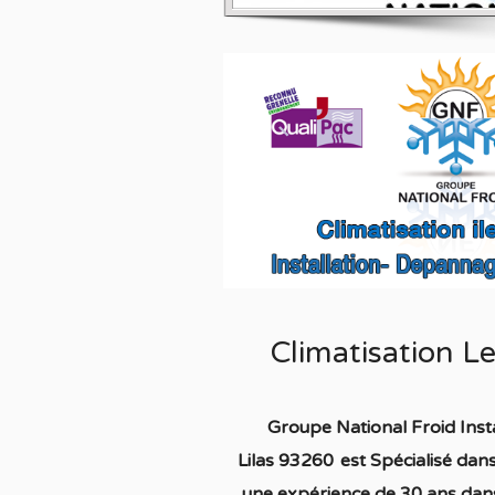
Climatisation L
Groupe National Froid Inst
Lilas 93260
est S
pécialisé
dans
une expérience de 30 ans dans