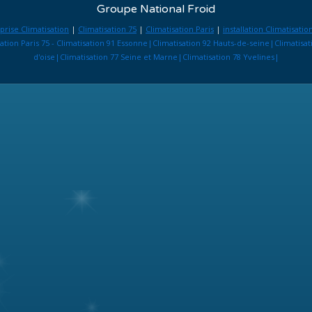
Groupe National Froid
prise Climatisation
|
Climatisation 75
|
Climatisation Paris
|
installation Climatisatio
sation Paris 75 - Climatisation 91 Essonne|Climatisation 92 Hauts-de-seine|Climatisa
d'oise|Climatisation 77 Seine et Marne|Climatisation 78 Yvelines|