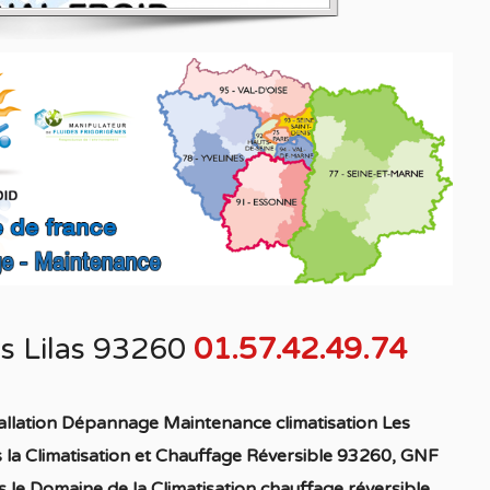
es Lilas 93260
01.57.42.49.74
allation Dépannage Maintenance climatisation Les
 la C
limatisation
et Chauffage
Réversible 93260
, GNF
 le Domaine de la C
limatisation chauffage réversible
,