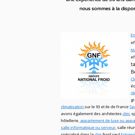
nous sommes à la disposi
En
ef
M
ef
ta
B
Cl
éq
cl
g
climatisation
sur le 93 et ile de France
Spé
avons également des
architectes
clim
,
sp
hôtellerie,
appartement de luxe ou appa
salle informatique ou serveur
, salle ré
spécialisé
dans la
clim
froid seul
Entrepr