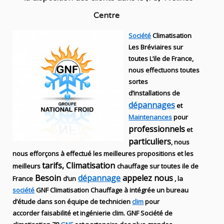
Centre
Société
Climatisation
Les Bréviaires sur
toutes L’ile de France,
nous effectuons toutes
sortes
d’installations
de
dépannages
et
Maintenances
pour
professionnels
et
particuliers
, nous
nous efforçons à effectué les meilleures propositions et les
tarifs, Climatisation
meilleurs
chauffage sur toutes ile de
Besoin
dépannage
appelez nous
France
d’un
, la
société
GNF
Climatisation Chauffage
à intégrée un bureau
d’étude dans son équipe de technicien
clim
pour
accorder faisabilité et ingénierie
clim
.
GNF
Société de