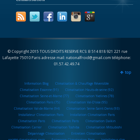
© Copyright 2015 TOUS DROITS RESERVE RCS: B 514 818 921 221 rue
Lafayette 75010 Paris adresse mail: nationalfroid@gmail.com téléphone:
01.57.42.49.74
top
Information Blog
Climatisation & Chauffage Réversible
Climatisation Essonne (91)
Climatisation Hauts-de-seine (92)
Climatisation Seine-et-Marne (77)
Climatisation Yvelines (78)
Climatisation Paris (75)
Climatisation Val-D’oise (95)
Climatisation Val-de-Marne (94)
Climatisation Seine-Saint-Denis (93)
Installateur Climatisation Paris
Installation Climatisation Paris
Climatisation Paris
Climatisation Paris
Climatisation Daikin
Climatisation Carrier
Climatisation Toshiba
Climatisation Mitsubishi
Dépannage Climatisation
Entretien Climatisation
société climatisation paris
Entreprise Climatisation Paris
Installateur clim