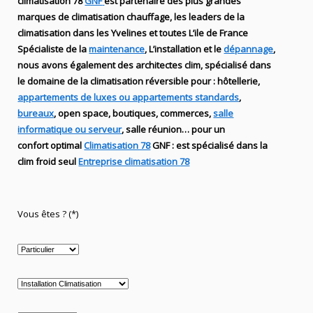
climatisation 78
GNF
est partenaire des plus grandes
marques de
climatisation chauffage
, les leaders
de la
climatisation dans les Yvelines et toutes L’ile de France
Spécialiste de
la
maintenance
, L’installation
et le
dépannage
,
nous avons également des
architectes clim,
spécialisé dans
le domaine de la
climatisation réversible
pour : hôtellerie,
appartements de luxes ou appartements standards
,
bureaux
, open space, boutiques
, commerces,
salle
informatique ou serveur
, salle réunion… pour un
confort optimal
Climatisation 78
GNF
:
est
spécialisé
dans la
clim
froid seul
Entreprise climatisation 78
Vous êtes ? (*)