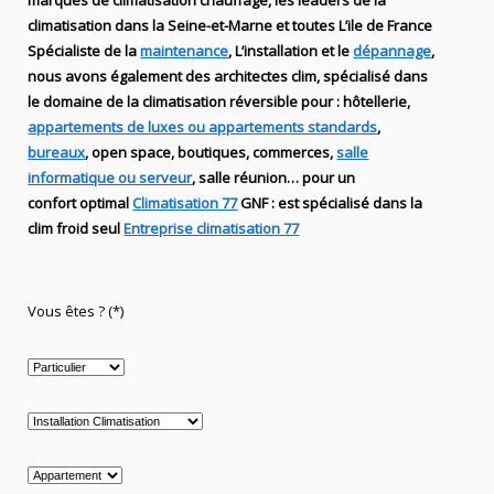
marques de
climatisation chauffage
, les leaders
de la
climatisation dans la Seine-et-Marne et toutes L’ile de France
Spécialiste de
la
maintenance
, L’installation
et le
dépannage
,
nous avons également des
architectes clim,
spécialisé dans
le domaine de la
climatisation réversible
pour : hôtellerie,
appartements de luxes ou appartements standards
,
bureaux
, open space, boutiques
, commerces,
salle
informatique ou serveur
, salle réunion… pour un
confort optimal
Climatisation 77
GNF
:
est
spécialisé
dans la
clim
froid seul
Entreprise climatisation 77
Vous êtes ? (*)