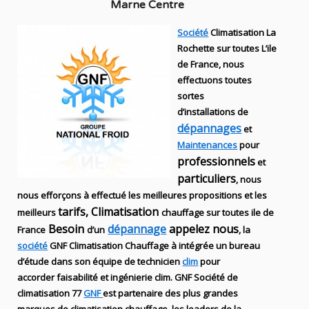
Marne Centre
Société
Climatisation La
Rochette sur toutes L’ile
de France, nous
effectuons toutes
sortes
d’installations
de
dépannages
et
Maintenances
pour
professionnels
et
particuliers
, nous
nous efforçons à effectué les meilleures propositions et les
tarifs, Climatisation
meilleurs
chauffage sur toutes ile de
Besoin
dépannage
appelez nous
France
d’un
, la
société
GNF
Climatisation Chauffage
à intégrée un bureau
d’étude dans son équipe de technicien
clim
pour
accorder faisabilité et ingénierie
clim
.
GNF
Société de
climatisation 77
GNF
est partenaire des plus grandes