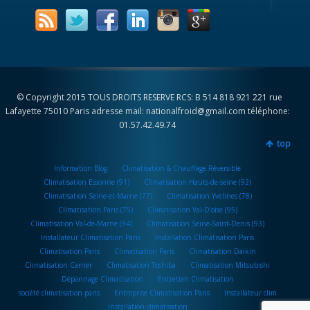
© Copyright 2015 TOUS DROITS RESERVE RCS: B 514 818 921 221 rue
Lafayette 75010 Paris adresse mail: nationalfroid@gmail.com téléphone:
01.57.42.49.74
top
Information Blog
Climatisation & Chauffage Réversible
Climatisation Essonne (91)
Climatisation Hauts-de-seine (92)
Climatisation Seine-et-Marne (77)
Climatisation Yvelines (78)
Climatisation Paris (75)
Climatisation Val-D’oise (95)
Climatisation Val-de-Marne (94)
Climatisation Seine-Saint-Denis (93)
Installateur Climatisation Paris
Installation Climatisation Paris
Climatisation Paris
Climatisation Paris
Climatisation Daikin
Climatisation Carrier
Climatisation Toshiba
Climatisation Mitsubishi
Dépannage Climatisation
Entretien Climatisation
société climatisation paris
Entreprise Climatisation Paris
Installateur clim
installation climatisation