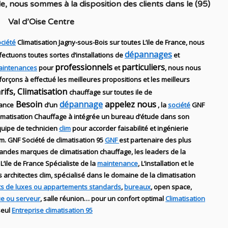
le
, nous sommes à la disposition des clients dans
le (95)
Val d’Oise Centre
ciété
Climatisation Jagny-sous-Bois sur toutes L’ile de France, nous
dépannages
fectuons toutes sortes d’installations
de
et
professionnels
particuliers
aintenances
pour
et
, nous nous
forçons à effectué les meilleures propositions et les meilleurs
arifs, Climatisation
chauffage sur toutes ile de
Besoin
dépannage
appelez nous
ance
d’un
, la
société
GNF
imatisation Chauffage
à intégrée un bureau d’étude dans son
uipe de technicien
clim
pour accorder faisabilité et ingénierie
im
.
GNF
Société de climatisation 95
GNF
est partenaire des plus
randes marques de
climatisation chauffage
, les leaders
de la
 L’ile de France Spécialiste de
la
maintenance
, L’installation
et le
es
architectes clim,
spécialisé dans le domaine de la
climatisation
s de luxes ou appartements standards
,
bureaux
, open space,
ue ou serveur
, salle réunion… pour un confort optimal
Climatisation
seul
Entreprise climatisation 95