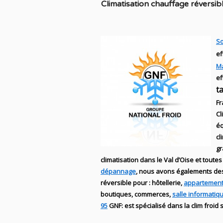
C
limatisation chauffage réversib
So
ef
M
ef
t
Fr
Cl
éq
cl
g
climatisation dans le Val d’Oise et toutes
dépannage
, nous avons égalements d
réversible
pour : hôtellerie,
appartement
boutiques
, commerces,
salle informatiq
95
GNF
:
est
spécialisé
dans la clim
froid 