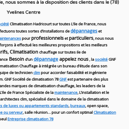
le
, nous sommes à la disposition des clients dans
le (78)
Yvelines Centre
ciété
Climatisation Hadricourt sur toutes L’ile de France, nous
dépannages
fectuons toutes sortes d’installations
de
et
professionnels
particuliers
aintenances
pour
et
, nous nous
forçons à effectué les meilleures propositions et les meilleurs
arifs, Climatisation
chauffage sur toutes ile de
Besoin
dépannage
appelez nous
ance
d’un
, la
société
GNF
imatisation Chauffage
à intégrée un bureau d’étude dans son
uipe de technicien
clim
pour accorder faisabilité et ingénierie
im
.
GNF
Société de climatisation 78
GNF
est partenaire des plus
randes marques de
climatisation chauffage
, les leaders
de la
L’ile de France Spécialiste de
la
maintenance
, L’installation
et le
architectes clim,
spécialisé dans le domaine de la
climatisation
s de luxes ou appartements standards
,
bureaux
, open space,
ue ou serveur
, salle réunion… pour un confort optimal
Climatisation
 seul
Entreprise climatisation 78