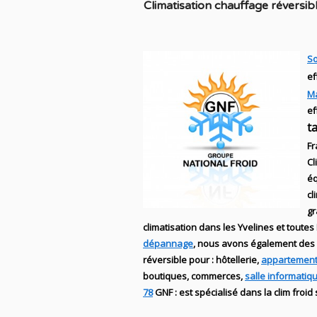
C
limatisation chauffage réversib
So
ef
M
ef
t
Fr
Cl
éq
cl
g
climatisation dans les Yvelines et toutes 
dépannage
, nous avons également des
réversible
pour : hôtellerie,
appartement
boutiques
, commerces,
salle informatiq
78
GNF
:
est
spécialisé
dans la clim
froid