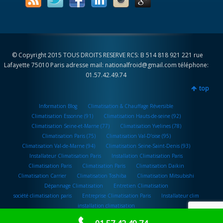
© Copyright 2015 TOUS DROITS RESERVE RCS: B 514 818 921 221 rue
Lafayette 75010 Paris adresse mail: nationalfroid@gmail.com téléphone:
01.57.42.49.74
top
Information Blog
Climatisation & Chauffage Réversible
Climatisation Essonne (91)
Climatisation Hauts-de-seine (92)
Climatisation Seine-et-Marne (77)
Climatisation Yvelines (78)
Climatisation Paris (75)
Climatisation Val-D’oise (95)
Climatisation Val-de-Marne (94)
Climatisation Seine-Saint-Denis (93)
Installateur Climatisation Paris
Installation Climatisation Paris
Climatisation Paris
Climatisation Paris
Climatisation Daikin
Climatisation Carrier
Climatisation Toshiba
Climatisation Mitsubishi
Dépannage Climatisation
Entretien Climatisation
société climatisation paris
Entreprise Climatisation Paris
Installateur clim
installation climatisation