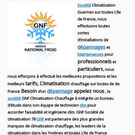
Société
Climatisation
Guernes sur toutes L’ile
de France, nous
effectuons toutes
sortes
d’installations
de
dépannages
et
Maintenances
pour
professionnels
et
particuliers
, nous
nous efforçons à effectué les meilleures propositions et les
tarifs, Climatisation
meilleurs
chauffage sur toutes ile de
Besoin
dépannage
appelez nous
France
d’un
, la
société
GNF
Climatisation Chauffage
à intégrée un bureau
d’étude dans son équipe de technicien
clim
pour
accorder faisabilité et ingénierie
clim
.
GNF
Société de
climatisation 78
GNF
est partenaire des plus grandes
marques de
climatisation chauffage
, les leaders
de la
climatisation dans les Yvelines et toutes L’ile de France