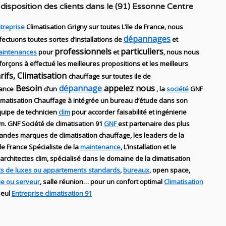
disposition des clients dans
le (91) Essonne Centre
treprise
Climatisation Grigny sur toutes L’ile de France, nous
dépannages
fectuons toutes sortes d’installations
de
et
professionnels
particuliers
aintenances
pour
et
, nous nous
forçons à effectué les meilleures propositions et les meilleurs
arifs, Climatisation
chauffage sur toutes ile de
Besoin
dépannage
appelez nous
ance
d’un
, la
société
GNF
imatisation Chauffage
à intégrée un bureau d’étude dans son
uipe de technicien
clim
pour accorder faisabilité et ingénierie
im
.
GNF
Société de climatisation 91
GNF
est partenaire des plus
randes marques de
climatisation chauffage
, les leaders
de la
 de France Spécialiste de
la
maintenance
, L’installation
et le
architectes clim,
spécialisé dans le domaine de la
climatisation
s de luxes ou appartements standards
,
bureaux
, open space,
ue ou serveur
, salle réunion… pour un confort optimal
Climatisation
seul
Entreprise climatisation 91