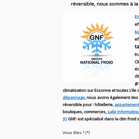
réversible
, nous sommes à la 
En
ef
M
ef
t
Fr
Cl
éq
cl
g
climatisation sur Essonne et toutes L’ile
dépannage
, nous avons également des
réversible
pour : hôtellerie,
appartement
boutiques
, commerces,
salle informatiq
91
GNF
:
est
spécialisé
dans la clim
froid 
Vous êtes ? (*)