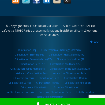
© Copyright 2015 TOUS DROITS RESERVE RCS: B 514 818 921 221 rue
Lafayette 75010 Paris adresse mail: nationalfroid@gmail.com téléphone:
01.57.42.49.74
top
Information Blog
Climatisation & Chauffage Réversible
Climatisation Essonne (91)
Climatisation Hauts-de-seine (92)
Climatisation Seine-et-Marne (77)
Climatisation Yvelines (78)
Climatisation Paris (75)
Climatisation Val-D’oise (95)
Climatisation Val-de-Marne (94)
Climatisation Seine-Saint-Denis (93)
Installateur Climatisation Paris
Installation Climatisation Paris
Climatisation Paris
Climatisation Paris
Climatisation Daikin
Climatisation Carrier
Climatisation Toshiba
Climatisation Mitsubishi
Dépannage Climatisation
Entretien Climatisation
société climatisation paris
Entreprise Climatisation Paris
Installateur clim
installation climatisation