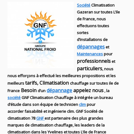
Société
Climatisation
Gazeran sur toutes L’ile
de France, nous
effectuons toutes
sortes
d’installations
de
dépannages
et
Maintenances
pour
professionnels
et
particuliers
, nous
nous efforçons à effectué les meilleures propositions et les
tarifs, Climatisation
meilleurs
chauffage sur toutes ile de
Besoin
dépannage
appelez nous
France
d’un
, la
société
GNF
Climatisation Chauffage
à intégrée un bureau
d’étude dans son équipe de technicien
clim
pour
accorder faisabilité et ingénierie
clim
.
GNF
Société de
climatisation 78
GNF
est partenaire des plus grandes
marques de
climatisation chauffage
, les leaders
de la
climatisation dans les Yvelines et toutes L’ile de France