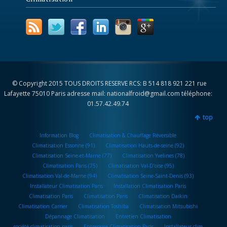
© Copyright 2015 TOUS DROITS RESERVE RCS: B 514 818 921 221 rue
Lafayette 75010 Paris adresse mail: nationalfroid@gmail.com téléphone:
01.57.42.49.74
top
Information Blog
Climatisation & Chauffage Réversible
Climatisation Essonne (91)
Climatisation Hauts-de-seine (92)
Climatisation Seine-et-Marne (77)
Climatisation Yvelines (78)
Climatisation Paris (75)
Climatisation Val-D’oise (95)
Climatisation Val-de-Marne (94)
Climatisation Seine-Saint-Denis (93)
Installateur Climatisation Paris
Installation Climatisation Paris
Climatisation Paris
Climatisation Paris
Climatisation Daikin
Climatisation Carrier
Climatisation Toshiba
Climatisation Mitsubishi
Dépannage Climatisation
Entretien Climatisation
société climatisation paris
Entreprise Climatisation Paris
Installateur clim