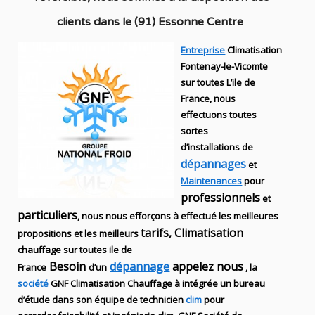
clients dans
le (91) Essonne Centre
Entreprise
Climatisation
Fontenay-le-Vicomte
sur toutes L’ile de
France, nous
effectuons toutes
sortes
d’installations
de
dépannages
et
Maintenances
pour
professionnels
et
particuliers
, nous nous efforçons à effectué les meilleures
tarifs, Climatisation
propositions et les meilleurs
chauffage sur toutes ile de
Besoin
dépannage
appelez nous
France
d’un
, la
société
GNF
Climatisation Chauffage
à intégrée un bureau
d’étude dans son équipe de technicien
clim
pour