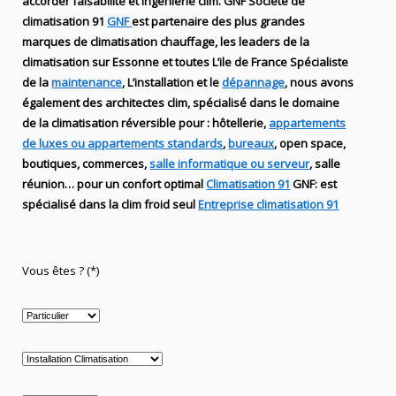
accorder faisabilité et ingénierie
clim
.
GNF
Société de
climatisation 91
GNF
est partenaire des plus grandes
marques de
climatisation chauffage
, les leaders
de la
climatisation sur Essonne et toutes L’ile de France Spécialiste
de
la
maintenance
, L’installation
et le
dépannage
, nous avons
également des
architectes clim,
spécialisé dans le domaine
de la
climatisation réversible
pour : hôtellerie,
appartements
de luxes ou appartements standards
,
bureaux
, open space,
boutiques
, commerces,
salle informatique ou serveur
, salle
réunion… pour un confort optimal
Climatisation 91
GNF
:
est
spécialisé
dans la clim
froid seul
Entreprise climatisation 91
Vous êtes ? (*)