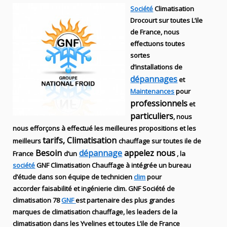
Société
Climatisation
Drocourt sur toutes L’ile
de France, nous
effectuons toutes
sortes
d’installations
de
dépannages
et
Maintenances
pour
professionnels
et
particuliers
, nous
nous efforçons à effectué les meilleures propositions et les
tarifs, Climatisation
meilleurs
chauffage sur toutes ile de
Besoin
dépannage
appelez nous
France
d’un
, la
société
GNF
Climatisation Chauffage
à intégrée un bureau
d’étude dans son équipe de technicien
clim
pour
accorder faisabilité et ingénierie
clim
.
GNF
Société de
climatisation 78
GNF
est partenaire des plus grandes
marques de
climatisation chauffage
, les leaders
de la
climatisation dans les Yvelines et toutes L’ile de France