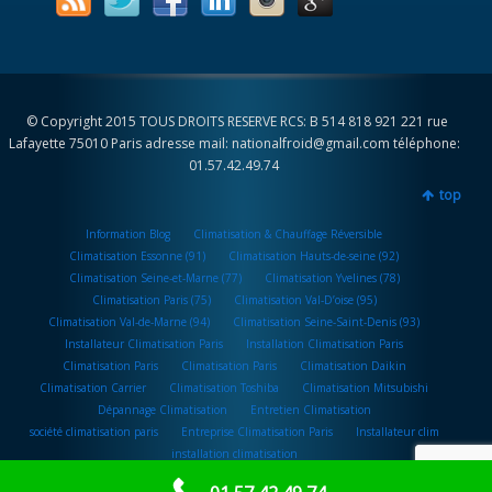
© Copyright 2015 TOUS DROITS RESERVE RCS: B 514 818 921 221 rue
Lafayette 75010 Paris adresse mail: nationalfroid@gmail.com téléphone:
01.57.42.49.74
top
Information Blog
Climatisation & Chauffage Réversible
Climatisation Essonne (91)
Climatisation Hauts-de-seine (92)
Climatisation Seine-et-Marne (77)
Climatisation Yvelines (78)
Climatisation Paris (75)
Climatisation Val-D’oise (95)
Climatisation Val-de-Marne (94)
Climatisation Seine-Saint-Denis (93)
Installateur Climatisation Paris
Installation Climatisation Paris
Climatisation Paris
Climatisation Paris
Climatisation Daikin
Climatisation Carrier
Climatisation Toshiba
Climatisation Mitsubishi
Dépannage Climatisation
Entretien Climatisation
société climatisation paris
Entreprise Climatisation Paris
Installateur clim
installation climatisation