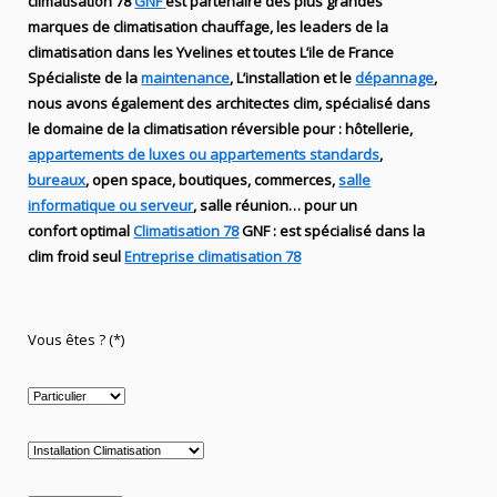
climatisation 78
GNF
est partenaire des plus grandes
marques de
climatisation chauffage
, les leaders
de la
climatisation dans les Yvelines et toutes L’ile de France
Spécialiste de
la
maintenance
, L’installation
et le
dépannage
,
nous avons également des
architectes clim,
spécialisé dans
le domaine de la
climatisation réversible
pour : hôtellerie,
appartements de luxes ou appartements standards
,
bureaux
, open space, boutiques
, commerces,
salle
informatique ou serveur
, salle réunion… pour un
confort optimal
Climatisation 78
GNF
:
est
spécialisé
dans la
clim
froid seul
Entreprise climatisation 78
Vous êtes ? (*)