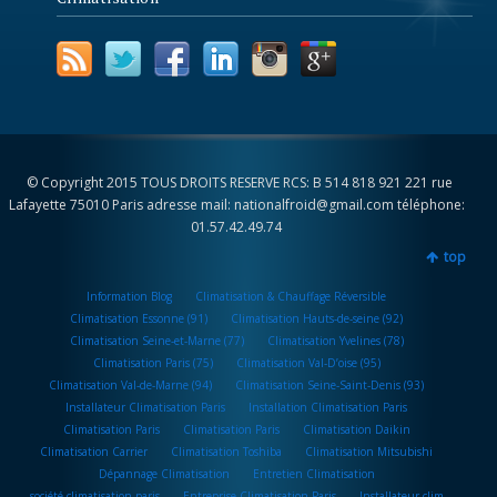
© Copyright 2015 TOUS DROITS RESERVE RCS: B 514 818 921 221 rue
Lafayette 75010 Paris adresse mail: nationalfroid@gmail.com téléphone:
01.57.42.49.74
top
Information Blog
Climatisation & Chauffage Réversible
Climatisation Essonne (91)
Climatisation Hauts-de-seine (92)
Climatisation Seine-et-Marne (77)
Climatisation Yvelines (78)
Climatisation Paris (75)
Climatisation Val-D’oise (95)
Climatisation Val-de-Marne (94)
Climatisation Seine-Saint-Denis (93)
Installateur Climatisation Paris
Installation Climatisation Paris
Climatisation Paris
Climatisation Paris
Climatisation Daikin
Climatisation Carrier
Climatisation Toshiba
Climatisation Mitsubishi
Dépannage Climatisation
Entretien Climatisation
société climatisation paris
Entreprise Climatisation Paris
Installateur clim