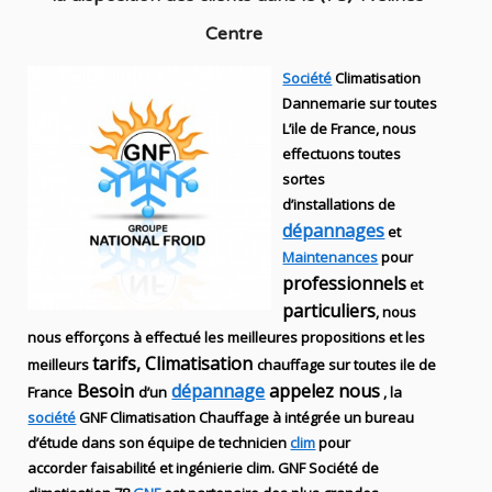
Centre
Société
Climatisation
Dannemarie sur toutes
L’ile de France, nous
effectuons toutes
sortes
d’installations
de
dépannages
et
Maintenances
pour
professionnels
et
particuliers
, nous
nous efforçons à effectué les meilleures propositions et les
tarifs, Climatisation
meilleurs
chauffage sur toutes ile de
Besoin
dépannage
appelez nous
France
d’un
, la
société
GNF
Climatisation Chauffage
à intégrée un bureau
d’étude dans son équipe de technicien
clim
pour
accorder faisabilité et ingénierie
clim
.
GNF
Société de