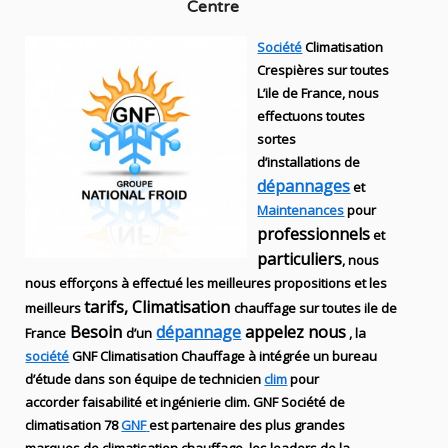
Centre
Société
Climatisation
Crespières sur toutes
L’ile de France, nous
effectuons toutes
sortes
d’installations
de
dépannages
et
Maintenances
pour
professionnels
et
particuliers
, nous
nous efforçons à effectué les meilleures propositions et les
tarifs, Climatisation
meilleurs
chauffage sur toutes ile de
Besoin
dépannage
appelez nous
France
d’un
, la
société
GNF
Climatisation Chauffage
à intégrée un bureau
d’étude dans son équipe de technicien
clim
pour
accorder faisabilité et ingénierie
clim
.
GNF
Société de
climatisation 78
GNF
est partenaire des plus grandes