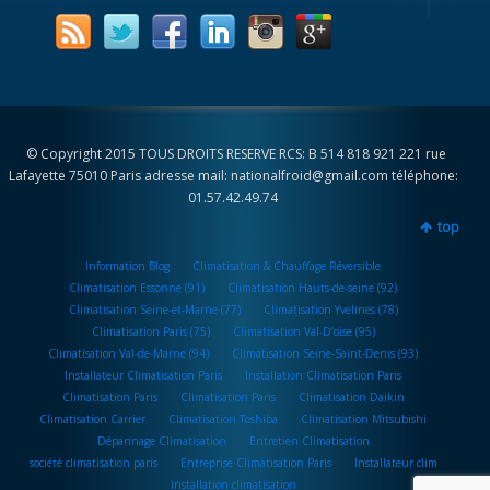
© Copyright 2015 TOUS DROITS RESERVE RCS: B 514 818 921 221 rue
Lafayette 75010 Paris adresse mail: nationalfroid@gmail.com téléphone:
01.57.42.49.74
top
Information Blog
Climatisation & Chauffage Réversible
Climatisation Essonne (91)
Climatisation Hauts-de-seine (92)
Climatisation Seine-et-Marne (77)
Climatisation Yvelines (78)
Climatisation Paris (75)
Climatisation Val-D’oise (95)
Climatisation Val-de-Marne (94)
Climatisation Seine-Saint-Denis (93)
Installateur Climatisation Paris
Installation Climatisation Paris
Climatisation Paris
Climatisation Paris
Climatisation Daikin
Climatisation Carrier
Climatisation Toshiba
Climatisation Mitsubishi
Dépannage Climatisation
Entretien Climatisation
société climatisation paris
Entreprise Climatisation Paris
Installateur clim
installation climatisation