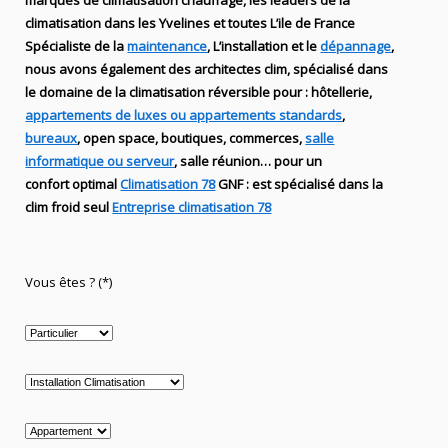
marques de
climatisation chauffage
, les leaders
de la
climatisation dans les Yvelines et toutes L’ile de France
Spécialiste de
la
maintenance
, L’installation
et le
dépannage
,
nous avons également des
architectes clim,
spécialisé dans
le domaine de la
climatisation réversible
pour : hôtellerie,
appartements de luxes ou appartements standards
,
bureaux
, open space, boutiques
, commerces,
salle
informatique ou serveur
, salle réunion… pour un
confort optimal
Climatisation 78
GNF
:
est
spécialisé
dans la
clim
froid seul
Entreprise climatisation 78
Vous êtes ? (*)