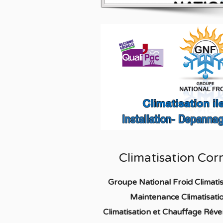
Climatisation Cor
Groupe National Froid Climati
Maintenance Climatisati
C
limatisation
et Chauffage
Réver