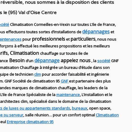
 réversible
, nous sommes à la disposition des clients
s
le (95) Val d’Oise Centre
ciété
Climatisation Cormeilles-en-Vexin sur toutes L’ile de France,
dépannages
us effectuons toutes sortes d’installations
de
et
professionnels
particuliers
aintenances
pour
et
, nous nous
forçons à effectué les meilleures propositions et les meilleurs
arifs, Climatisation
chauffage sur toutes ile de
Besoin
dépannage
appelez nous
ance
d’un
, la
société
GNF
imatisation Chauffage
à intégrée un bureau d’étude dans son
uipe de technicien
clim
pour accorder faisabilité et ingénierie
im
.
GNF
Société de climatisation 95
GNF
est partenaire des plus
randes marques de
climatisation chauffage
, les leaders
de la
 L’ile de France Spécialiste de
la
maintenance
, L’installation
et le
architectes clim,
spécialisé dans le domaine de la
climatisation
s de luxes ou appartements standards
,
bureaux
, open space,
ue ou serveur
, salle réunion… pour un confort optimal
Climatisation
seul
Entreprise climatisation 95