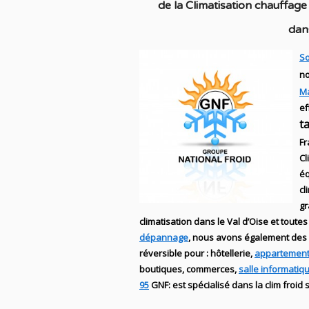
de la C
limatisation chauffage
dan
So
no
M
ef
t
Fr
Cl
éq
cl
g
climatisation dans le Val d’Oise et toutes
dépannage
, nous avons également des
réversible
pour : hôtellerie,
appartement
boutiques
, commerces,
salle informatiq
95
GNF
:
est
spécialisé
dans la clim
froid 