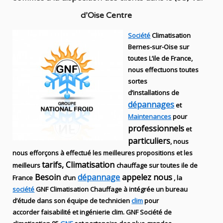
d’Oise Centre
Société
Climatisation
Bernes-sur-Oise sur
toutes L’ile de France,
nous effectuons toutes
sortes
d’installations
de
dépannages
et
Maintenances
pour
professionnels
et
particuliers
, nous
nous efforçons à effectué les meilleures propositions et les
tarifs, Climatisation
meilleurs
chauffage sur toutes ile de
Besoin
dépannage
appelez nous
France
d’un
, la
société
GNF
Climatisation Chauffage
à intégrée un bureau
d’étude dans son équipe de technicien
clim
pour
accorder faisabilité et ingénierie
clim
.
GNF
Société de