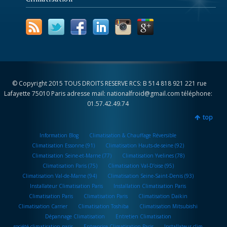
© Copyright 2015 TOUS DROITS RESERVE RCS: B 514 818 921 221 rue
Lafayette 75010 Paris adresse mail: nationalfroid@gmail.com téléphone:
01.57.42.49.74
top
Information Blog
Climatisation & Chauffage Réversible
Climatisation Essonne (91)
Climatisation Hauts-de-seine (92)
Climatisation Seine-et-Marne (77)
Climatisation Yvelines (78)
Climatisation Paris (75)
Climatisation Val-D’oise (95)
Climatisation Val-de-Marne (94)
Climatisation Seine-Saint-Denis (93)
Installateur Climatisation Paris
Installation Climatisation Paris
Climatisation Paris
Climatisation Paris
Climatisation Daikin
Climatisation Carrier
Climatisation Toshiba
Climatisation Mitsubishi
Dépannage Climatisation
Entretien Climatisation
société climatisation paris
Entreprise Climatisation Paris
Installateur clim