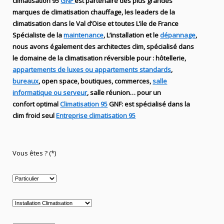
climatisation 95
GNF
est partenaire des plus grandes
marques de
climatisation chauffage
, les leaders
de la
climatisation dans le Val d’Oise et toutes L’ile de France
Spécialiste de
la
maintenance
, L’installation
et le
dépannage
,
nous avons également des
architectes clim,
spécialisé dans
le domaine de la
climatisation réversible
pour : hôtellerie,
appartements de luxes ou appartements standards
,
bureaux
, open space, boutiques
, commerces,
salle
informatique ou serveur
, salle réunion… pour un
confort optimal
Climatisation 95
GNF
:
est
spécialisé
dans la
clim
froid seul
Entreprise climatisation 95
Vous êtes ? (*)