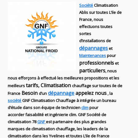
Société
Climatisation
Ablis sur toutes L’ile de
France, nous
effectuons toutes
sortes
d’installations
de
dépannages
et
Maintenances
pour
professionnels
et
particuliers
, nous
nous efforçons à effectué les meilleures propositions et les
tarifs, Climatisation
meilleurs
chauffage sur toutes ile de
Besoin
dépannage
appelez nous
France
d’un
, la
société
GNF
Climatisation Chauffage
à intégrée un bureau
d’étude dans son équipe de technicien
clim
pour
accorder faisabilité et ingénierie
clim
.
GNF
Société de
climatisation 78
GNF
est partenaire des plus grandes
marques de
climatisation chauffage
, les leaders
de la
climatisation dans les Yvelines et toutes L’ile de France