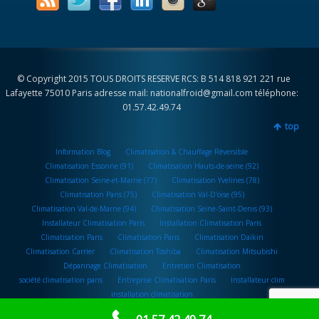
© Copyright 2015 TOUS DROITS RESERVE RCS: B 514 818 921 221 rue
Lafayette 75010 Paris adresse mail: nationalfroid@gmail.com téléphone:
01.57.42.49.74
top
Information Blog
Climatisation & Chauffage Réversible
Climatisation Essonne (91)
Climatisation Hauts-de-seine (92)
Climatisation Seine-et-Marne (77)
Climatisation Yvelines (78)
Climatisation Paris (75)
Climatisation Val-D’oise (95)
Climatisation Val-de-Marne (94)
Climatisation Seine-Saint-Denis (93)
Installateur Climatisation Paris
Installation Climatisation Paris
Climatisation Paris
Climatisation Paris
Climatisation Daikin
Climatisation Carrier
Climatisation Toshiba
Climatisation Mitsubishi
Dépannage Climatisation
Entretien Climatisation
société climatisation paris
Entreprise Climatisation Paris
Installateur clim
installation climatisation