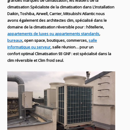
grandes marques de
climatisation
, les leaders
de la
climatisation Spécialiste de
la climatisation dans
L’installation
Daikin, Toshiba, Airwell, Carrier
, Mitsubishi Atlantic nous
avons également des
architectes clim,
spécialisé dans le
domaine de la
climatisation réversible
pour : hôtellerie,
appartements de luxes ou appartements standards
,
bureaux
, open space, boutiques
, commerces,
salle
informatique ou serveur
, salle réunion… pour un
confort optimal
Climatisation
93
GNF
:
est
spécialisé
dans la
clim
réversible et Clim froid seul.