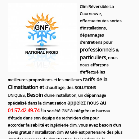
Clim Réversible La
Courneuve,
effectue toutes sortes
d’installations,
dépannages
d’entretiens
pour
professionnels
&
particuliers
, nous
nous efforçons
d’effectué les
tarifs de la
meilleures propositions et les meilleurs
Climatisation et
chauffage, des SOLUTIONS
Besoin
UNIQUES,
d’une installation, un dépannage
appelez nous au
spécialisé dans la climatisation
01.57.42.49.74
!
la société
GNF
à intégrée un bureau
d’étude dans son équipe de technicien
clim
pour
accorder faisabilité et ingénierie
clim
. vous avez besoin d’un
devis gratuit ? installation clim
93 GNF
est partenaire des plus